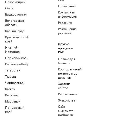
Новосибирск
О компании
Омск
Контактная
Башкортостан
информация
Вологодская
Редакция
область
Размещение
Калининград
рекламы
Краснодарский
край
Другие
Нижний
продукты
Новгород
РБК
Пермский край
Облако для
бизнеса
Ростов-на-Дону
Корпоративный
Татарстан
регистратор
Тюмень
доменов
Черноземье
Хостинг
сайтов
Кавказ
Рег.решения
Карелия
Знакомства
Мурманск
Сайт
Приморский
знакомств
край
podbor.ru