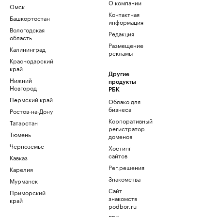
О компании
Омск
Контактная
Башкортостан
информация
Вологодская
Редакция
область
Размещение
Калининград
рекламы
Краснодарский
край
Другие
Нижний
продукты
Новгород
РБК
Пермский край
Облако для
бизнеса
Ростов-на-Дону
Корпоративный
Татарстан
регистратор
Тюмень
доменов
Черноземье
Хостинг
сайтов
Кавказ
Рег.решения
Карелия
Знакомства
Мурманск
Сайт
Приморский
знакомств
край
podbor.ru