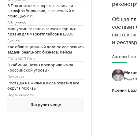
реконстр
В Подмосковье впервые выписали
штраф за борщевик, выявленный с
помощью ИИ
Общая пл
Общество
составит
Мишустин заявил о запуске единых
выставочн
правил для маркетплейсов в ЕАЭС
Бизнес
и рестав
Как облигационный долг помог решить
задачи реального бизнеса. Кейсы
Авторы
Теги
РБК и МСП Банк
В кабмине Литвы поспорили из-за
«российской угрозы»
Михаи
Политика
Редакт
Рост цен на жилье в июле охватил все
округа Москвы
Ксения Баж
Недвижимость
Загрузить еще