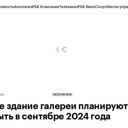
жимость
Autonews
РБК Компании
Телеканал
РБК Вино
Спорт
Школа упра
д
Стиль
Крипто
РБК Бизнес-среда
Дискуссионный клуб
Исследования
К
рагентов
Политика
Экономика
Бизнес
Технологии и медиа
Финансы
Рын
ай
ЭКСКЛЮЗИВ
е здание галереи планируют
ыть в сентябре 2024 года