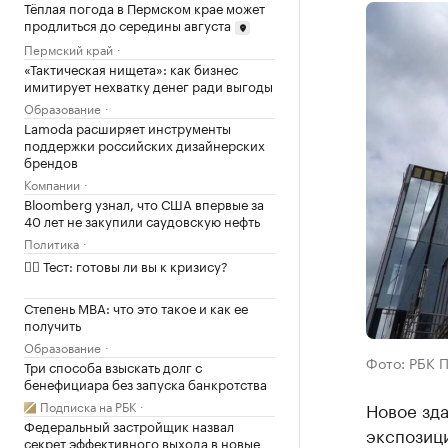
Тёплая погода в Пермском крае может
продлиться до середины августа
Пермский край
«Тактическая нищета»: как бизнес
имитирует нехватку денег ради выгоды
Образование
Lamoda расширяет инструменты
поддержки российских дизайнерских
брендов
Компании
Bloomberg узнал, что США впервые за
40 лет не закупили саудовскую нефть
Политика
✍🏻 Тест: готовы ли вы к кризису?
Степень MBA: что это такое и как ее
получить
Образование
Фото: РБК 
Три способа взыскать долг с
бенефициара без запуска банкротства
Подписка на РБК
Новое зд
Федеральный застройщик назвал
экспозици
секрет эффективного выхода в новые