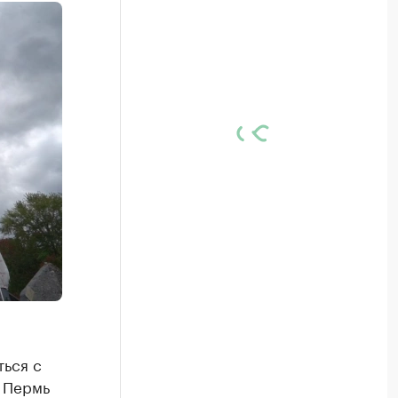
ься с
К Пермь