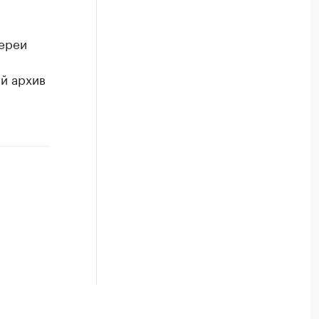
ереи
ый архив