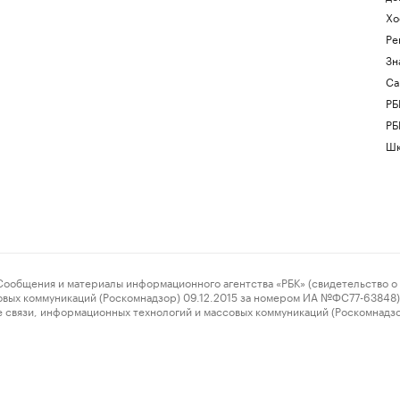
Хо
Ре
Зн
Са
РБ
РБ
Шк
ения и материалы информационного агентства «РБК» (свидетельство о 
овых коммуникаций (Роскомнадзор) 09.12.2015 за номером ИА №ФС77-63848) 
 связи, информационных технологий и массовых коммуникаций (Роскомнадз