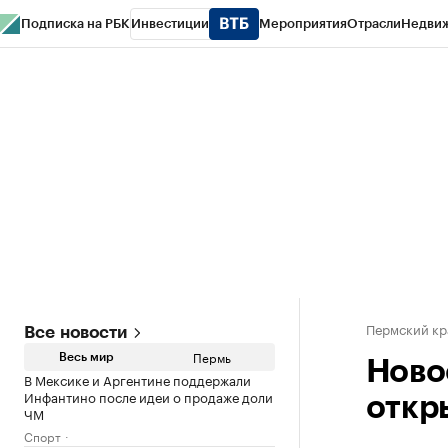
Подписка на РБК
Инвестиции
Мероприятия
Отрасли
Недви
РБК Курсы
РБК Life
Тренды
Визионеры
Национальные проекты
Горо
Спецпроекты СПб
Конференции СПб
Спецпроекты
Проверка конт
Пермский кр
Все новости
Пермь
Весь мир
Ново
В Мексике и Аргентине поддержали
Инфантино после идеи о продаже доли
откр
ЧМ
Спорт