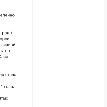
тепенно
 ред.)
через
озицией.
ь, но
Юлия
да стало
4 года,
ятью