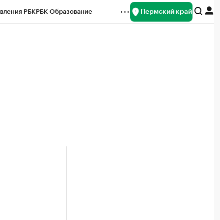
Пермский край
вления РБК
РБК Образование
редитные рейтинги
Франшизы
Газета
ок наличной валюты