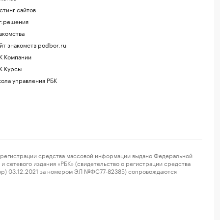
стинг сайтов
г.решения
акомства
йт знакомств podbor.ru
К Компании
К Курсы
ола управления РБК
регистрации средства массовой информации выдано Федеральной
и сетевого издания «РБК» (свидетельство о регистрации средства
ор) 03.12.2021 за номером ЭЛ №ФС77-82385) сопровождаются