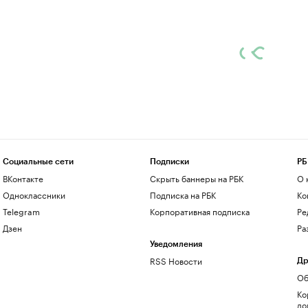
Социальные сети
Подписки
РБ
ВКонтакте
Скрыть баннеры на РБК
О 
Одноклассники
Подписка на РБК
Ко
Telegram
Корпоративная подписка
Ре
Дзен
Ра
Уведомления
RSS Новости
Др
Об
Ко
до