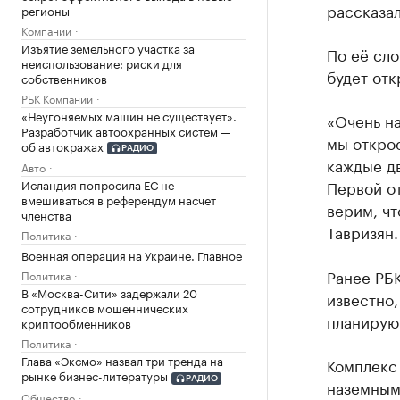
рассказа
регионы
Компании
Изъятие земельного участка за
По её сло
неиспользование: риски для
будет отк
собственников
РБК Компании
«Неугоняемых машин не существует».
«Очень на
Разработчик автоохранных систем —
мы открое
об автокражах
РАДИО
каждые дв
Авто
Первой от
Исландия попросила ЕС не
вмешиваться в референдум насчет
верим, чт
членства
Тавризян.
Политика
Военная операция на Украине. Главное
Ранее РБ
Политика
В «Москва-Сити» задержали 20
известно,
сотрудников мошеннических
планируют
криптообменников
Политика
Глава «Эксмо» назвал три тренда на
Комплекс 
рынке бизнес-литературы
РАДИО
наземным
Общество