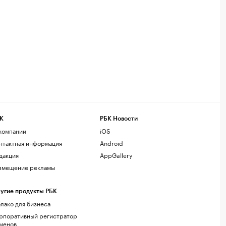
К
РБК Новости
компании
iOS
нтактная информация
Android
дакция
AppGallery
змещение рекламы
угие продукты РБК
лако для бизнеса
рпоративный регистратор
менов