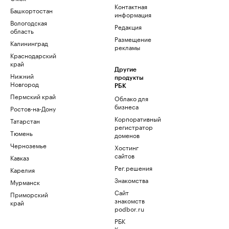
Контактная
Башкортостан
информация
Вологодская
Редакция
область
Размещение
Калининград
рекламы
Краснодарский
край
Другие
Нижний
продукты
Новгород
РБК
Пермский край
Облако для
бизнеса
Ростов-на-Дону
Корпоративный
Татарстан
регистратор
Тюмень
доменов
Черноземье
Хостинг
сайтов
Кавказ
Рег.решения
Карелия
Знакомства
Мурманск
Сайт
Приморский
знакомств
край
podbor.ru
РБК
Компании