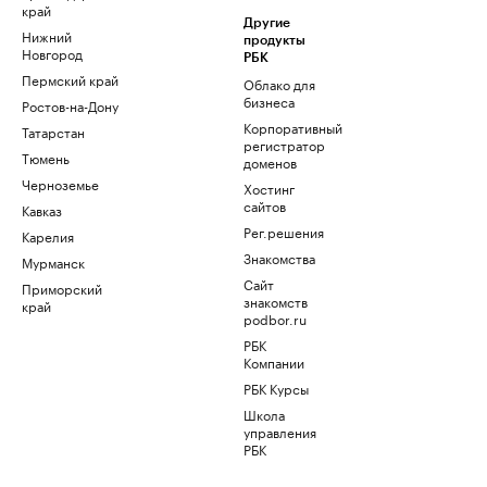
край
Другие
Нижний
продукты
Новгород
РБК
Пермский край
Облако для
бизнеса
Ростов-на-Дону
Корпоративный
Татарстан
регистратор
Тюмень
доменов
Черноземье
Хостинг
сайтов
Кавказ
Рег.решения
Карелия
Знакомства
Мурманск
Сайт
Приморский
знакомств
край
podbor.ru
РБК
Компании
РБК Курсы
Школа
управления
РБК