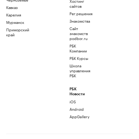
Хостинг
сайтов
Кавказ
Рег.решения
Карелия
Знакомства
Мурманск
Сайт
Приморский
знакомств
край
podbor.ru
РБК
Компании
РБК Курсы
Школа
управления
РБК
РБК
Новости
iOS
Android
AppGallery