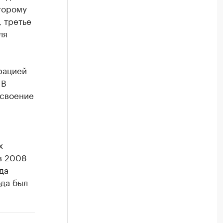
второму
, третье
ля
рацией
 В
освоение
х
в 2008
да
ода был