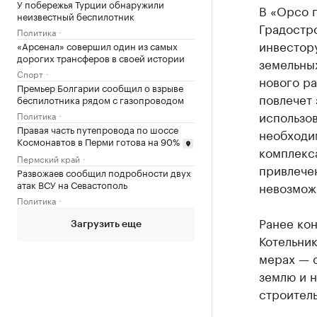
У побережья Турции обнаружили
В «Орсо г
неизвестный беспилотник
Градостр
Политика
инвестору
«Арсенал» совершил один из самых
дорогих трансферов в своей истории
земельны
Спорт
нового ра
Премьер Болгарии сообщил о взрыве
повлечет 
беспилотника рядом с газопроводом
использо
Политика
Правая часть путепровода по шоссе
необходи
Космонавтов в Перми готова на 90%
комплекса
Пермский край
привлече
Развожаев сообщил подробности двух
атак ВСУ на Севастополь
невозмож
Политика
Ранее ко
Загрузить еще
Котельник
мерах — о
землю и 
строитель