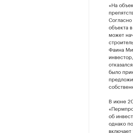
«На объе
препятств
Согласно 
объекта в
может нач
строитель
Фаина Ми
инвестор,
отказался
было при
предложи
собственн
В июне 2
«Пермпро
об инвест
однако по
включает 