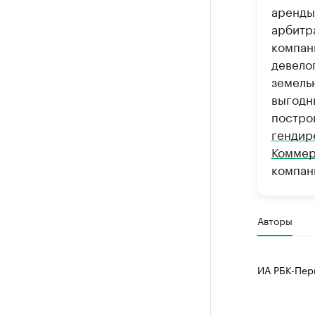
аренды 
арбитр
компан
девело
земельн
выгодн
постро
гендир
Коммер
компани
Авторы
ИА РБК-Пер