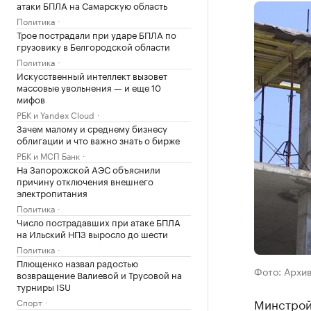
атаки БПЛА на Самарскую область
Политика
Трое пострадали при ударе БПЛА по
грузовику в Белгородской области
Политика
Искусственный интеллект вызовет
массовые увольнения — и еще 10
мифов
РБК и Yandex Cloud
Зачем малому и среднему бизнесу
облигации и что важно знать о бирже
РБК и МСП Банк
На Запорожской АЭС объяснили
причину отключения внешнего
электропитания
Политика
Число пострадавших при атаке БПЛА
на Ильский НПЗ выросло до шести
Политика
Плющенко назвал радостью
Фото: Архи
возвращение Валиевой и Трусовой на
турниры ISU
Минстрой
Спорт