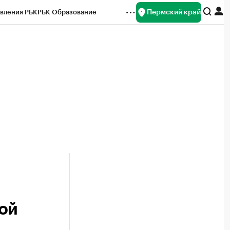
Пермский край
вления РБК
РБК Образование
редитные рейтинги
Франшизы
Газета
ок наличной валюты
ой