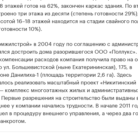
8 этажей готов на 62%, закончен каркас здания. По 
роено три этажа из десяти (степень готовности 29%)
сотой 16–18 этажей находится на стадии свайного по
готовности 10%).
мжилстрой» в 2004 году по соглашению с админист
ялся достроить дома разорившегося ООО «Поллукс».
 компенсации расходов компания получила право на 
о ул. Большевистской (ныне Екатерининская), 175, в
не Данилиха-1 (площадь территории 2,6 га). Здесь
алось реализовать масштабный проект «Никитинский
 — комплекс многоэтажных жилых и административны
. Первые разрешения на строительство были выданы 
днее у компании начались трудности. В начале 2011 го
л в процедуру внешнего управления, а через два г
банкротом.