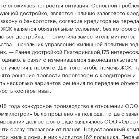
кте сложилась непростая ситуация. Основной пробле
ующей достройке, является наличие залогового кред
закону о банкротстве, согласие кредитора на переда
 ЖСК является обязательным условием, без которого 
аться достройка, — отметила заместитель министра
ства – начальник управления жилищной политики ве
нх. — Ранее достройкой Екатеринской,175 интересов
 однако, в связи с изменившемся законодательством
 от участия в проекте. Для того, чтобы помочь ЖСК, н
нято решение провести переговоры с кредитором и
ть несколько вариантов решения по передаче объект
ость кооператива».
018 года конкурсное производство в отношении ООО
мжилстрой» было продлено на полгода. Тогда с заяв
ировании долгостроя в суде заявлялось ООО «Орсо 
чти сразу отказалось от планов. Недостроенный ком
три жилых дома, в них числится 162 дольщика. Первы