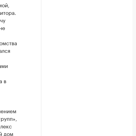
мой,
итора.
чу
не
домства
ался
ами
а в
лением
групп»,
плекс
й дом