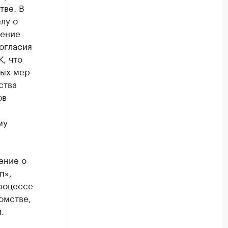
тве. В
лу о
нение
огласия
, что
вых мер
ства
ов
му
ение о
п»,
процессе
омстве,
.