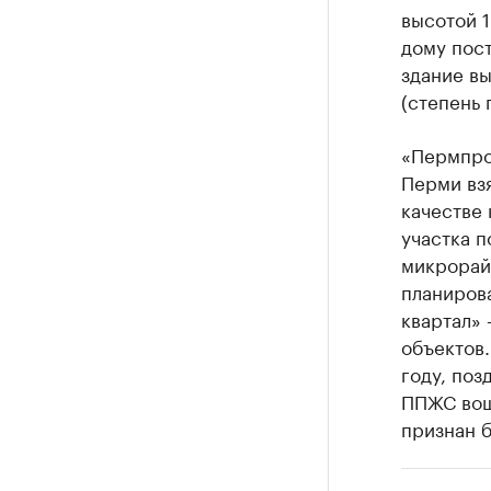
высотой 1
дому пост
здание вы
(степень 
«Пермпро
Перми вз
качестве
участка п
микрорайо
планиров
квартал»
объектов
году, поз
ППЖС воше
признан 