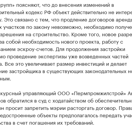
рупп» поясняют, что до внесения изменений в
оительный кодекс РФ объект действительно не интер
. Это связано с тем, что продление договоров аренд
х участков по закону невозможно, необходимо получ
зрешения на строительство. Кроме того, новое разр
за собой необходимость нового проекта, работу с
ванием эскроу-счетов. Для продолжения застройки
мо проведение экспертизы уже возведенных частей
. Все это увеличивает размер инвестиций и делает
ние застройщика в существующих законодательных н
ным.
нкурсный управляющий ООО «Пермпромжилстрой» А
ов обратился в суд с ходатайством об обеспечитель
н просит запретить мэрии расторгать договор. Прав
недостроенные объекты предполагалось передать уч
ства в счет погашения их требований.