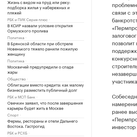
Жизнь с видом на пруд или реку:
проблемно
подборка жилья у набережных и
связи с э
пляжей
банкротс
РБК и ПИК Серия плюс
В КСИР назвали условие открытия
«Пермпро
Ормузского пролива
залоговог
Политика
позволит
В Брянской области при обстреле
Новенького тяжело ранили пожилую
поддержк
женщину
конкурсн
Политика
строитель
Москвичей предупредили о спаде
жары
незаверш
Общество
участник
Облигации вместо кредита: как малому
бизнесу разместить публичный долг
Собеседни
РБК и МСП Банк
Овечкин заявил, что после завершения
намерени
карьеры будет жить в Москве
ранее выс
Спорт
«Пермпро
Фермы, рестораны и отели Дальнего
инвестор 
Востока. Гастрогид
РБК и РСХБ