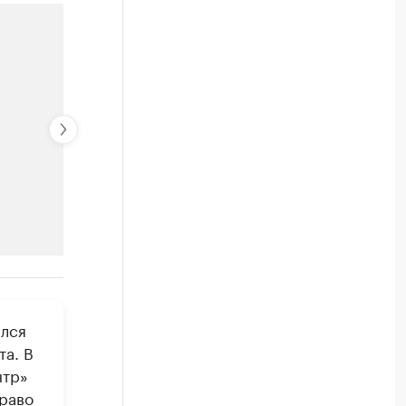
РБК Компании
ался
родукции
Страховые компании, которые
та. В
Посмотрите в каталоге по регионам
нтр»
раво