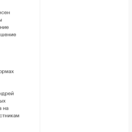
есен
ы
ение
ешение
ормах
ндрей
ных
а на
астникам