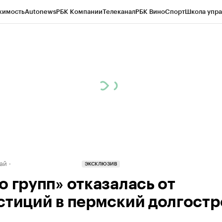
жимость
Autonews
РБК Компании
Телеканал
РБК Вино
Спорт
Школа упра
д
Стиль
Крипто
РБК Бизнес-среда
Дискуссионный клуб
Исследования
К
рагентов
Политика
Экономика
Бизнес
Технологии и медиа
Финансы
Рын
ай
ЭКСКЛЮЗИВ
о групп» отказалась от
стиций в пермский долгостр