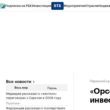
Подписка на РБК
Инвестиции
Мероприятия
Отрасли
Недви
РБК Курсы
РБК Life
Тренды
Визионеры
Национальные проекты
Горо
Спецпроекты СПб
Конференции СПб
Спецпроекты
Проверка конт
Пермский кр
Все новости
Пермь
Весь мир
«Орс
Медведев рассказал о «жестких»
переговорах с Саркози в 2008 году
инве
Политика
Федорищев рассказал о последствиях