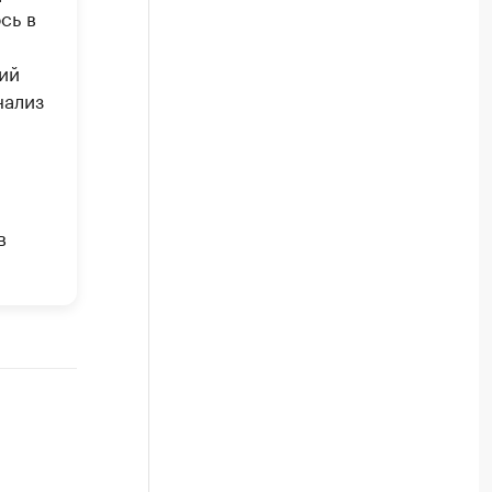
сь в
ий
нализ
в