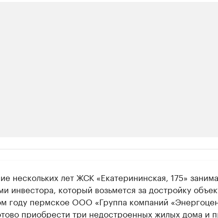
ии
ние нескольких лет ЖСК «Екатерининская, 175» заним
шие производители и продавцы медийной п
ми инвестора, который возьмется за достройку объек
 с информацией в каталоге
м году пермское ООО «Группа компаний «​Энергоце
отово приобрести три недостроенных жилых дома и п