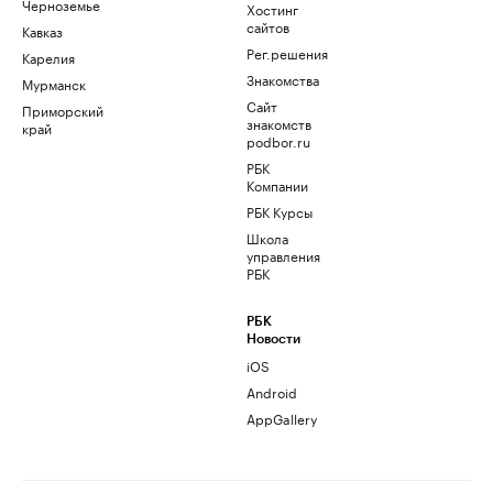
Черноземье
Хостинг
сайтов
Кавказ
Рег.решения
Карелия
Знакомства
Мурманск
Сайт
Приморский
знакомств
край
podbor.ru
РБК
Компании
РБК Курсы
Школа
управления
РБК
РБК
Новости
iOS
Android
AppGallery