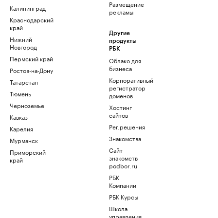
Размещение
Калининград
рекламы
Краснодарский
край
Другие
Нижний
продукты
Новгород
РБК
Пермский край
Облако для
бизнеса
Ростов-на-Дону
Корпоративный
Татарстан
регистратор
Тюмень
доменов
Черноземье
Хостинг
сайтов
Кавказ
Рег.решения
Карелия
Знакомства
Мурманск
Сайт
Приморский
знакомств
край
podbor.ru
РБК
Компании
РБК Курсы
Школа
управления