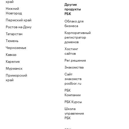
край
Другие
Нижний
продукты
Новгород
РБК
Пермский край
Облако для
бизнеса
Ростов-на-Дону
Корпоративный
Татарстан
регистратор
Тюмень
доменов
Черноземье
Хостинг
сайтов
Кавказ
Рег.решения
Карелия
Знакомства
Мурманск
Сайт
Приморский
знакомств
край
podbor.ru
РБК
Компании
РБК Курсы
Школа
управления
РБК