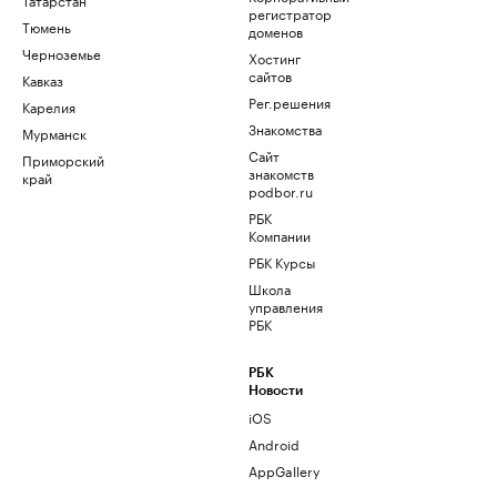
регистратор
Тюмень
доменов
Черноземье
Хостинг
сайтов
Кавказ
Рег.решения
Карелия
Знакомства
Мурманск
Сайт
Приморский
знакомств
край
podbor.ru
РБК
Компании
РБК Курсы
Школа
управления
РБК
РБК
Новости
iOS
Android
AppGallery