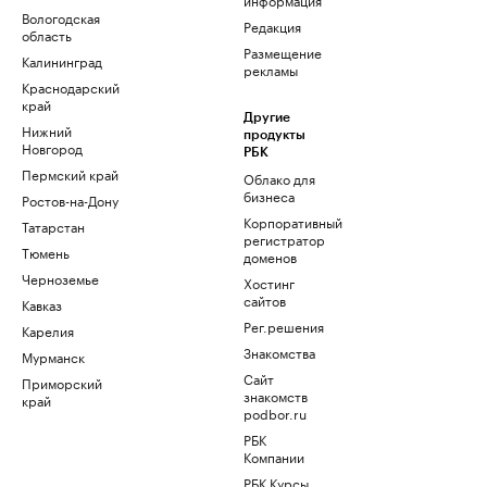
Вологодская
Редакция
область
Размещение
Калининград
рекламы
Краснодарский
край
Другие
Нижний
продукты
Новгород
РБК
Пермский край
Облако для
бизнеса
Ростов-на-Дону
Корпоративный
Татарстан
регистратор
Тюмень
доменов
Черноземье
Хостинг
сайтов
Кавказ
Рег.решения
Карелия
Знакомства
Мурманск
Сайт
Приморский
знакомств
край
podbor.ru
РБК
Компании
РБК Курсы