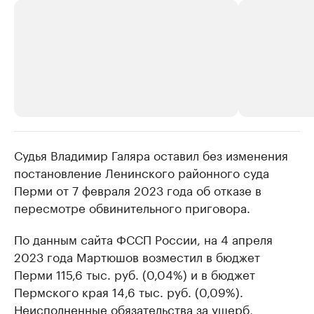
Судья Владимир Галяра оставил без изменения
РБК Компании
РБК Компании
постановление Ленинского районного суда
Крупные организации в
Крупнейшие
Перми от 7 февраля 2023 года об отказе в
нефтегазовой промышленности
недвижимос
пересмотре обвинительного приговора.
Найдите и проверьте данные в каталоге
Посмотрите данные
По данным сайта ФССП России, на 4 апреля
2023 года Мартюшов возместил в бюджет
Перми 115,6 тыс. руб. (0,04%) и в бюджет
Пермского края 14,6 тыс. руб. (0,09%).
Неисполненные обязательства за ущерб,