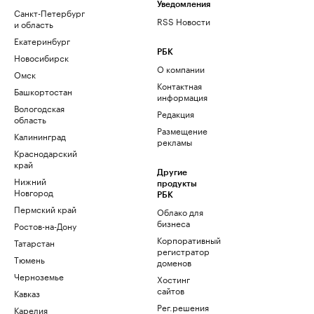
Уведомления
Санкт-Петербург
RSS Новости
и область
Екатеринбург
РБК
Новосибирск
О компании
Омск
Контактная
Башкортостан
информация
Вологодская
Редакция
область
Размещение
Калининград
рекламы
Краснодарский
край
Другие
Нижний
продукты
Новгород
РБК
Пермский край
Облако для
бизнеса
Ростов-на-Дону
Корпоративный
Татарстан
регистратор
Тюмень
доменов
Черноземье
Хостинг
сайтов
Кавказ
Рег.решения
Карелия