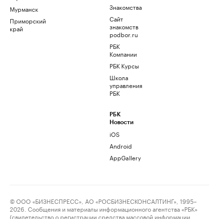
Знакомства
Мурманск
Сайт
Приморский
знакомств
край
podbor.ru
РБК
Компании
РБК Курсы
Школа
управления
РБК
РБК
Новости
iOS
Android
AppGallery
© ООО «БИЗНЕСПРЕСС», АО «РОСБИЗНЕСКОНСАЛТИНГ», 1995–
2026. Сообщения и материалы информационного агентства «РБК»
(свидетельство о регистрации средства массовой информации