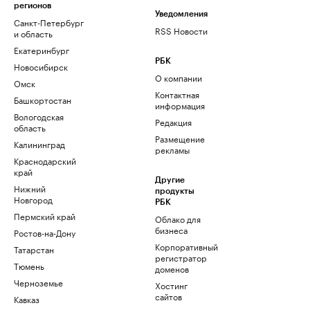
регионов
Уведомления
Санкт-Петербург
RSS Новости
и область
Екатеринбург
РБК
Новосибирск
О компании
Омск
Контактная
Башкортостан
информация
Вологодская
Редакция
область
Размещение
Калининград
рекламы
Краснодарский
край
Другие
Нижний
продукты
Новгород
РБК
Пермский край
Облако для
бизнеса
Ростов-на-Дону
Корпоративный
Татарстан
регистратор
Тюмень
доменов
Черноземье
Хостинг
сайтов
Кавказ