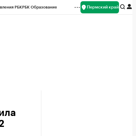
Пермский край
вления РБК
РБК Образование
редитные рейтинги
Франшизы
Газета
ок наличной валюты
ила
2