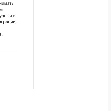
нимать,
ем
учный и
играции,
а.