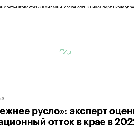
жимость
Autonews
РБК Компании
Телеканал
РБК Вино
Спорт
Школа упра
д
Стиль
Крипто
РБК Бизнес-среда
Дискуссионный клуб
Исследования
К
рагентов
Политика
Экономика
Бизнес
Технологии и медиа
Финансы
Рын
ай
режнее русло»: эксперт оцен
ационный отток в крае в 202