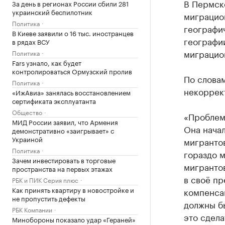
В Пермск
За день в регионах России сбили 281
украинский беспилотник
миграцион
Политика
географи
В Киеве заявили о 16 тыс. иностранцев
географи
в рядах ВСУ
миграцион
Политика
Fars узнало, как будет
контролироваться Ормузский пролив
По словам
Политика
некоррек
«ИжАвиа» занялась восстановлением
сертификата эксплуатанта
Общество
«Проблема
МИД России заявил, что Армения
Она начал
демонстративно «заигрывает» с
Украиной
мигрантов
Политика
гораздо м
Зачем инвестировать в торговые
мигранто
пространства на первых этажах
в своё пр
РБК и ПИК Серия плюс
Как принять квартиру в новостройке и
компенса
не пропустить дефекты
должны бы
РБК Компании
это сдела
Минобороны показало удар «Гераней»