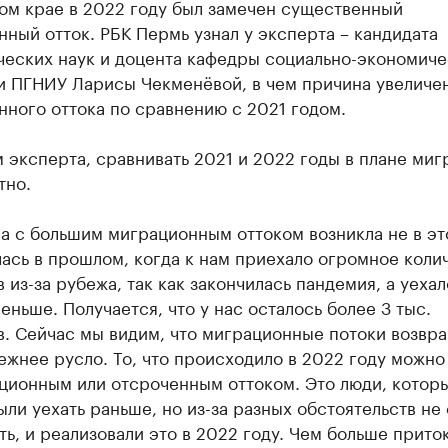
ом крае в 2022 году был замечен существенный
ный отток. РБК Пермь узнал у эксперта – кандидата
ческих наук и доцента кафедры социально-экономич
и ПГНИУ Ларисы Чекменёвой, в чем причина увеличе
ного оттока по сравнению с 2021 годом.
 эксперта, сравнивать 2021 и 2022 годы в плане миг
тно.
 с большим миграционным оттоком возникла не в эт
ась в прошлом, когда к нам приехало огромное коли
 из-за рубежа, так как закончилась пандемия, а уехал
еньше. Получается, что у нас осталось более 3 тыс.
в. Сейчас мы видим, что миграционные потоки возвр
ежнее русло. То, что происходило в 2022 году можно
ционным или отсроченным оттоком. Это люди, котор
ли уехать раньше, но из-за разных обстоятельств не
ть, и реализовали это в 2022 году. Чем больше приток