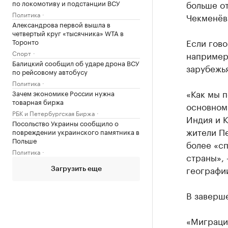
по локомотиву и подстанции ВСУ
больше от
Политика
Чекменёв
Александрова первой вышла в
четвертый круг «тысячника» WTA в
Если гово
Торонто
Спорт
например
Балицкий сообщил об ударе дрона ВСУ
зарубежья
по рейсовому автобусу
Политика
«Как мы п
Зачем экономике России нужна
товарная биржа
основном.
РБК и Петербургская Биржа
Индия и К
Посольство Украины сообщило о
жители Пе
повреждении украинского памятника в
Польше
более «с
Политика
страны»,
географи
Загрузить еще
В заверше
«Миграция