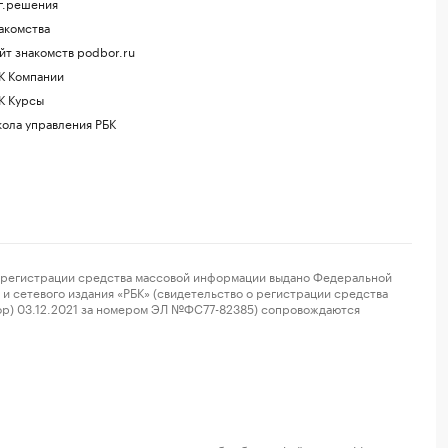
г.решения
акомства
йт знакомств podbor.ru
К Компании
К Курсы
ола управления РБК
регистрации средства массовой информации выдано Федеральной
и сетевого издания «РБК» (свидетельство о регистрации средства
ор) 03.12.2021 за номером ЭЛ №ФС77-82385) сопровождаются