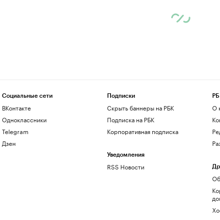
Социальные сети
Подписки
РБ
ВКонтакте
Скрыть баннеры на РБК
О 
Одноклассники
Подписка на РБК
Ко
Telegram
Корпоративная подписка
Ре
Дзен
Ра
Уведомления
RSS Новости
Др
Об
Ко
до
Хо