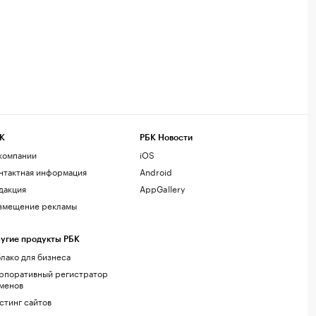
К
РБК Новости
компании
iOS
нтактная информация
Android
дакция
AppGallery
змещение рекламы
угие продукты РБК
лако для бизнеса
рпоративный регистратор
менов
стинг сайтов