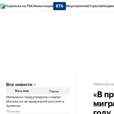
Подписка на РБК
Инвестиции
Мероприятия
Отрасли
Недви
РБК Курсы
РБК Life
Тренды
Визионеры
Национальные проекты
Горо
Спецпроекты СПб
Конференции СПб
Спецпроекты
Проверка конт
Пермский кр
Все новости
Пермь
Весь мир
«В п
Матвиенко предупредила о мерах
Москвы из-за задержаний россиян в
мигр
Армении
Политика
году