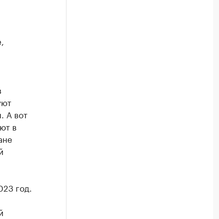
,
в
уют
. А вот
ют в
ане
й
023 год.
й