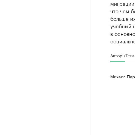
миграции.
что чем б
больше их
учебный 
в основно
социальн
Авторы
Теги
Михаил Пер