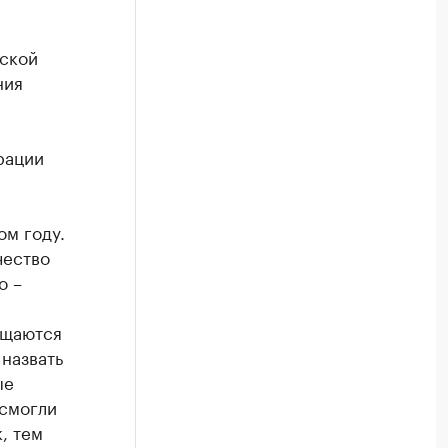
еской
ния
рации
ом году.
чество
о –
ащаются
 назвать
ые
 смогли
, тем