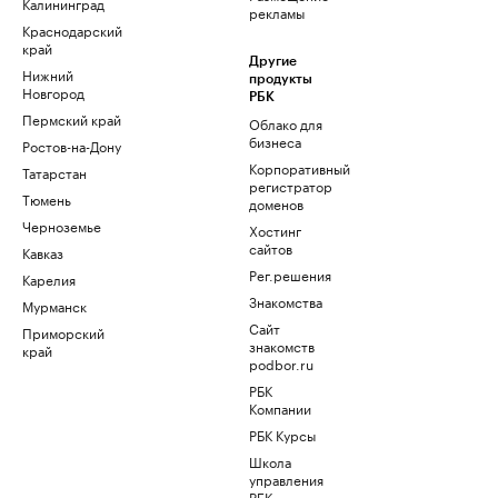
Калининград
рекламы
Краснодарский
край
Другие
Нижний
продукты
Новгород
РБК
Пермский край
Облако для
бизнеса
Ростов-на-Дону
Корпоративный
Татарстан
регистратор
Тюмень
доменов
Черноземье
Хостинг
сайтов
Кавказ
Рег.решения
Карелия
Знакомства
Мурманск
Сайт
Приморский
знакомств
край
podbor.ru
РБК
Компании
РБК Курсы
Школа
управления
РБК