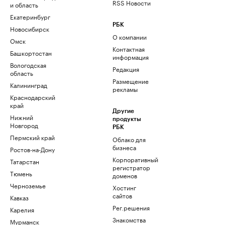
RSS Новости
и область
Екатеринбург
РБК
Новосибирск
О компании
Омск
Контактная
Башкортостан
информация
Вологодская
Редакция
область
Размещение
Калининград
рекламы
Краснодарский
край
Другие
Нижний
продукты
Новгород
РБК
Пермский край
Облако для
бизнеса
Ростов-на-Дону
Корпоративный
Татарстан
регистратор
Тюмень
доменов
Черноземье
Хостинг
сайтов
Кавказ
Рег.решения
Карелия
Знакомства
Мурманск