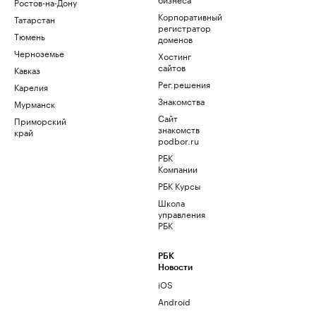
Ростов-на-Дону
Корпоративный
Татарстан
регистратор
Тюмень
доменов
Черноземье
Хостинг
сайтов
Кавказ
Рег.решения
Карелия
Знакомства
Мурманск
Сайт
Приморский
знакомств
край
podbor.ru
РБК
Компании
РБК Курсы
Школа
управления
РБК
РБК
Новости
iOS
Android