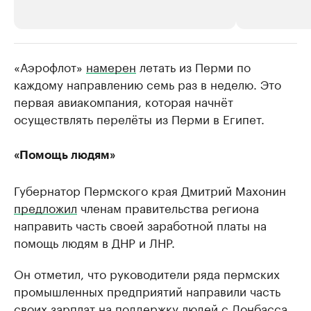
«Аэрофлот»
РБК Компании
намерен
летать из Перми по
РБК Компании
каждому направлению семь раз в неделю. Это
Крупнейшие производители и
Страховые к
первая авиакомпания, которая начнёт
продавцы медийной продукции
присутствую
осуществлять перелёты из Перми в Египет.
Ознакомьтесь с информацией в каталоге
Посмотрите в ката
«Помощь людям»
Губернатор Пермского края Дмитрий Махонин
предложил
членам правительства региона
направить часть своей заработной платы на
помощь людям в ДНР и ЛНР.
Он отметил, что руководители ряда пермских
промышленных предприятий направили часть
своих зарплат на поддержку людей с Донбасса,