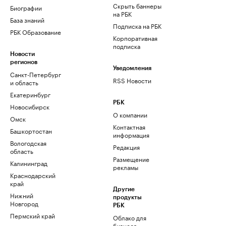
Скрыть баннеры
Биографии
на РБК
База знаний
Подписка на РБК
РБК Образование
Корпоративная
подписка
Новости
регионов
Уведомления
Санкт-Петербург
RSS Новости
и область
Екатеринбург
РБК
Новосибирск
О компании
Омск
Контактная
Башкортостан
информация
Вологодская
Редакция
область
Размещение
Калининград
рекламы
Краснодарский
край
Другие
Нижний
продукты
Новгород
РБК
Пермский край
Облако для
бизнеса