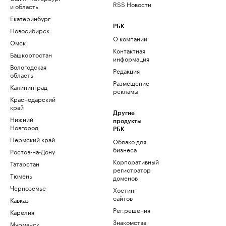
RSS Новости
и область
Екатеринбург
РБК
Новосибирск
О компании
Омск
Контактная
Башкортостан
информация
Вологодская
Редакция
область
Размещение
Калининград
рекламы
Краснодарский
край
Другие
Нижний
продукты
Новгород
РБК
Пермский край
Облако для
бизнеса
Ростов-на-Дону
Корпоративный
Татарстан
регистратор
Тюмень
доменов
Черноземье
Хостинг
сайтов
Кавказ
Рег.решения
Карелия
Знакомства
Мурманск