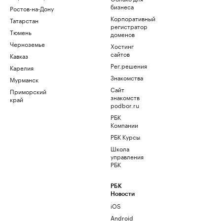
бизнеса
Ростов-на-Дону
Корпоративный
Татарстан
регистратор
Тюмень
доменов
Черноземье
Хостинг
сайтов
Кавказ
Рег.решения
Карелия
Знакомства
Мурманск
Сайт
Приморский
знакомств
край
podbor.ru
РБК
Компании
РБК Курсы
Школа
управления
РБК
РБК
Новости
iOS
Android