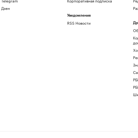
Telegram
Корпоративная подписка
Ре
Дзен
Ра
Уведомления
RSS Новости
Др
Об
Ко
до
Хо
Ре
Зн
Са
РБ
РБ
Шк