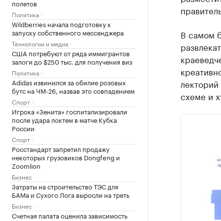
полетов
правител
Политика
Wildberries начала подготовку к
запуску собственного мессенджера
В самом 
Технологии и медиа
развлека
США потребуют от ряда иммигрантов
краеведче
залоги до $250 тыс. для получения виз
креативн
Политика
Adidas извинился за обилие розовых
лекторий 
бутс на ЧМ-26, назвав это совпадением
схеме и х
Спорт
Игрока «Зенита» госпитализировали
после удара локтем в матче Кубка
России
Спорт
Росстандарт запретил продажу
некоторых грузовиков Dongfeng и
Zoomlion
Бизнес
Затраты на строительство ТЭС для
БАМа и Сухого Лога выросли на треть
Бизнес
Счетная палата оценила зависимость