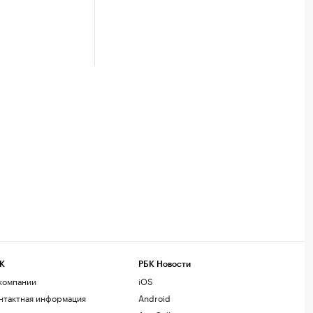
К
РБК Новости
компании
iOS
нтактная информация
Android