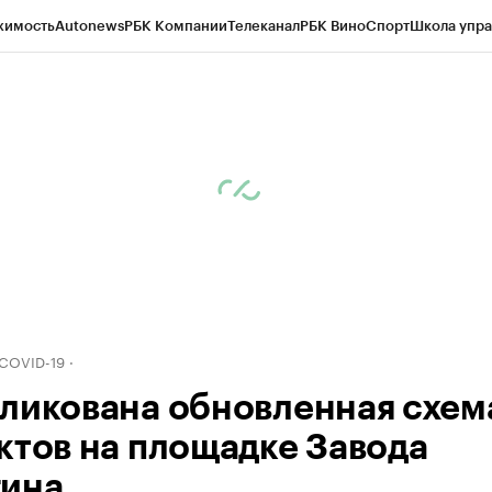
жимость
Autonews
РБК Компании
Телеканал
РБК Вино
Спорт
Школа упра
д
Стиль
Крипто
РБК Бизнес-среда
Дискуссионный клуб
Исследования
К
рагентов
Политика
Экономика
Бизнес
Технологии и медиа
Финансы
Рын
 COVID-19
ликована обновленная схем
ктов на площадке Завода
ина