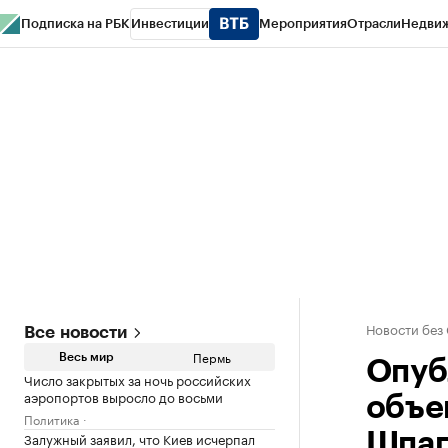
Подписка на РБК
Инвестиции
Мероприятия
Отрасли
Недви
РБК Курсы
РБК Life
Тренды
Визионеры
Национальные проекты
Горо
Спецпроекты СПб
Конференции СПб
Спецпроекты
Проверка конт
Новости без
Все новости
Пермь
Весь мир
Опуб
Число закрытых за ночь российских
аэропортов выросло до восьми
объе
Политика
Залужный заявил, что Киев исчерпал
Шпаг