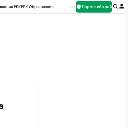
Пермский край
вления РБК
РБК Образование
редитные рейтинги
Франшизы
Газета
ок наличной валюты
а