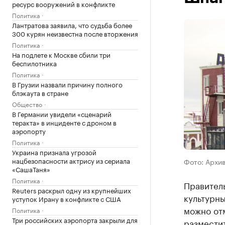
ресурс вооружений в конфликте
Политика
Лантратова заявила, что судьба более
300 курян неизвестна после вторжения
Политика
На подлете к Москве сбили три
беспилотника
Политика
В Грузии назвали причину полного
блэкаута в стране
Общество
В Германии увидели «сценарий
теракта» в инциденте с дроном в
аэропорту
Политика
Украина признала угрозой
нацбезопасности актрису из сериала
Фото: Архи
«СашаТаня»
Политика
Правител
Reuters раскрыл одну из крупнейших
культурны
уступок Ирану в конфликте с США
можно отм
Политика
Три российских аэропорта закрыли для
разместит