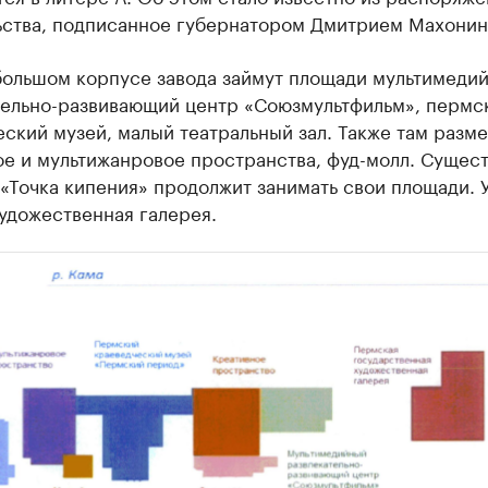
ьства, подписанное губернатором Дмитрием Махони
большом корпусе завода займут площади мультимеди
тельно-развивающий центр «Союзмультфильм», пермс
ский музей, малый театральный зал. Также там разме
ое и мультижанровое пространства, фуд-молл. Суще
«Точка кипения» продолжит занимать свои площади. У
удожественная галерея.