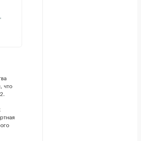
тва
, что
2.
х
ертная
вого