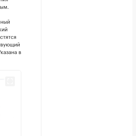
ным.
йный
кий
стятся
ствующий
казана в