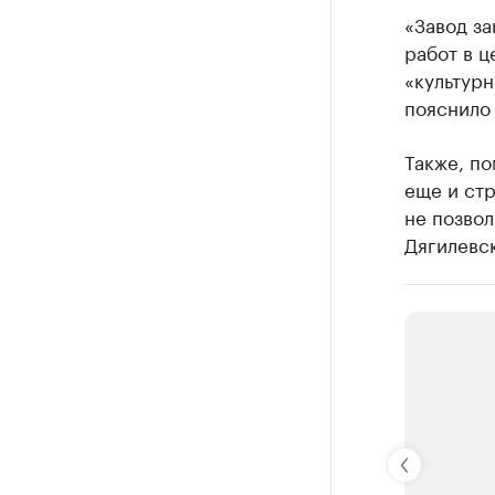
«Завод за
работ в ц
«культурн
пояснило
Также, п
еще и стр
не позво
Дягилевск