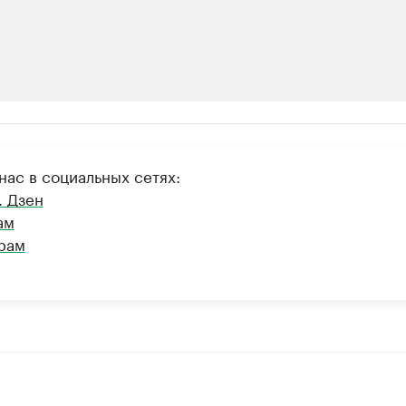
ии
нас в социальных сетях:
 организации в нефтегазовой промышленно
. Дзен
верьте данные в каталоге
ам
рам