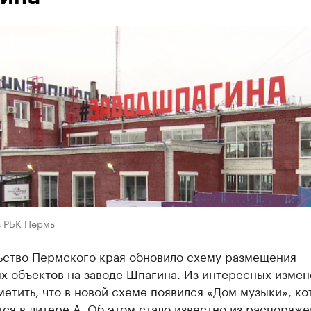
в РБК Пермь
ьство Пермского края обновило схему размещения
х объектов на заводе Шпагина. Из интересных изме
етить, что в новой схеме появился «Дом музыки», к
ся в литере А. Об этом стало известно из распоряже