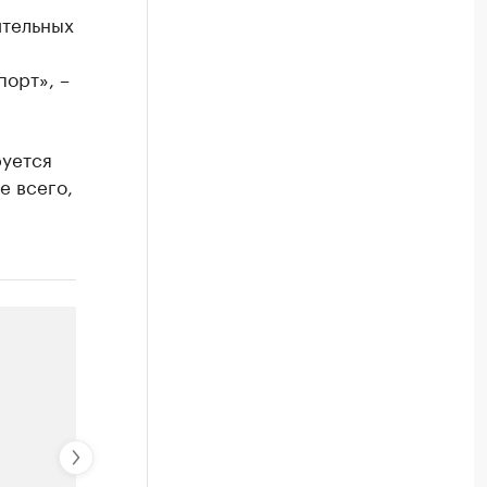
ительных
порт», –
руется
е всего,