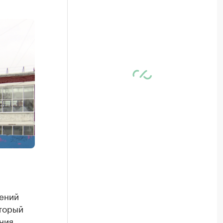
нений
оторый
ния