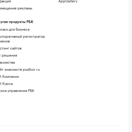
дакция
AppGallery
змещение рекламы
угие продукты РБК
лако для бизнеса
рпоративный регистратор
менов
стинг сайтов
г.решения
акомства
йт знакомств podbor.ru
К Компании
К Курсы
ола управления РБК