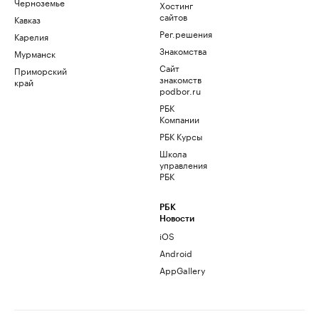
Черноземье
Хостинг
сайтов
Кавказ
Рег.решения
Карелия
Знакомства
Мурманск
Сайт
Приморский
знакомств
край
podbor.ru
РБК
Компании
РБК Курсы
Школа
управления
РБК
РБК
Новости
iOS
Android
AppGallery