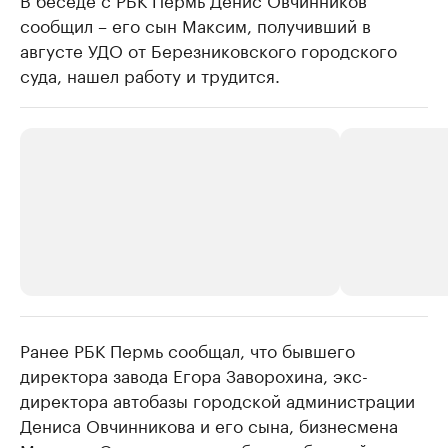
сообщил – его сын Максим, получивший в
августе УДО от Березниковского городского
суда, нашел работу и трудится.
Ранее РБК Пермь сообщал, что бывшего
РБК Компании
РБК Компании
директора завода Егора Заворохина, экс-
Крупные организации в
Крупнейшие
директора автобазы городской администрации
нефтегазовой промышленности
недвижимос
Дениса Овчинникова и его сына, бизнесмена
Найдите и проверьте данные в каталоге
Посмотрите данные