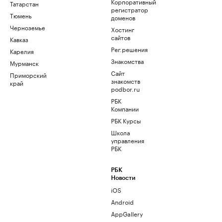
Корпоративный
Татарстан
регистратор
Тюмень
доменов
Черноземье
Хостинг
сайтов
Кавказ
Рег.решения
Карелия
Знакомства
Мурманск
Сайт
Приморский
знакомств
край
podbor.ru
РБК
Компании
РБК Курсы
Школа
управления
РБК
РБК
Новости
iOS
Android
AppGallery