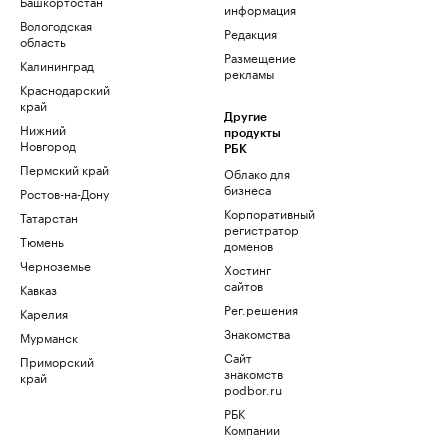
Башкортостан
информация
Вологодская
Редакция
область
Размещение
Калининград
рекламы
Краснодарский
край
Другие
Нижний
продукты
Новгород
РБК
Пермский край
Облако для
бизнеса
Ростов-на-Дону
Корпоративный
Татарстан
регистратор
Тюмень
доменов
Черноземье
Хостинг
сайтов
Кавказ
Рег.решения
Карелия
Знакомства
Мурманск
Сайт
Приморский
знакомств
край
podbor.ru
РБК
Компании