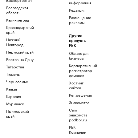
информация
Вологодская
Редакция
область
Размещение
Калининград
рекламы
Краснодарский
край
Другие
Нижний
продукты
Новгород
РБК
Пермский край
Облако для
бизнеса
Ростов-на-Дону
Корпоративный
Татарстан
регистратор
Тюмень
доменов
Черноземье
Хостинг
сайтов
Кавказ
Рег.решения
Карелия
Знакомства
Мурманск
Сайт
Приморский
знакомств
край
podbor.ru
РБК
Компании