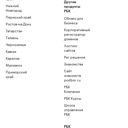
Другие
Нижний
продукты
Новгород
РБК
Пермский край
Облако для
бизнеса
Ростов-на-Дону
Корпоративный
Татарстан
регистратор
Тюмень
доменов
Черноземье
Хостинг
сайтов
Кавказ
Рег.решения
Карелия
Знакомства
Мурманск
Сайт
Приморский
знакомств
край
podbor.ru
РБК
Компании
РБК Курсы
Школа
управления
РБК
РБК