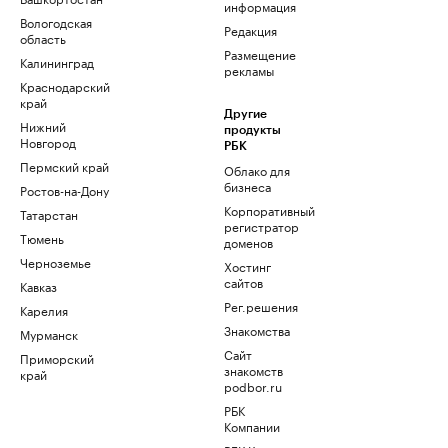
информация
Вологодская
Редакция
область
Размещение
Калининград
рекламы
Краснодарский
край
Другие
Нижний
продукты
Новгород
РБК
Пермский край
Облако для
бизнеса
Ростов-на-Дону
Корпоративный
Татарстан
регистратор
Тюмень
доменов
Черноземье
Хостинг
сайтов
Кавказ
Рег.решения
Карелия
Знакомства
Мурманск
Сайт
Приморский
знакомств
край
podbor.ru
РБК
Компании