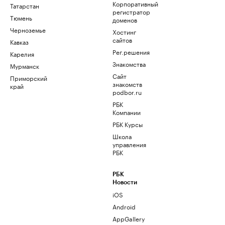
Корпоративный
Татарстан
регистратор
Тюмень
доменов
Черноземье
Хостинг
сайтов
Кавказ
Рег.решения
Карелия
Знакомства
Мурманск
Сайт
Приморский
знакомств
край
podbor.ru
РБК
Компании
РБК Курсы
Школа
управления
РБК
РБК
Новости
iOS
Android
AppGallery