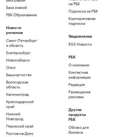
на РБК
База знаний
Подписка на РБК
РБК Образование
Корпоративная
подписка
Новости
регионов
Уведомления
Санкт-Петербург
RSS Новости
и область
Екатеринбург
РБК
Новосибирск
О компании
Омск
Контактная
Башкортостан
информация
Вологодская
Редакция
область
Размещение
Калининград
рекламы
Краснодарский
край
Другие
Нижний
продукты
Новгород
РБК
Пермский край
Облако для
бизнеса
Ростов-на-Дону