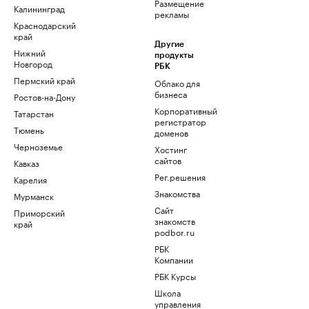
Размещение
Калининград
рекламы
Краснодарский
край
Другие
Нижний
продукты
Новгород
РБК
Пермский край
Облако для
бизнеса
Ростов-на-Дону
Корпоративный
Татарстан
регистратор
Тюмень
доменов
Черноземье
Хостинг
сайтов
Кавказ
Рег.решения
Карелия
Знакомства
Мурманск
Сайт
Приморский
знакомств
край
podbor.ru
РБК
Компании
РБК Курсы
Школа
управления