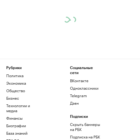
Рубрики
Социальные
сети
Политика
ВКонтакте
Экономика
Одноклассники
Общество
Telegram
Бизнес
Дзен
Технологии и
медиа
Финансы
Подписки
Скрыть баннеры
Биографии
на РБК
База знаний
Подписка на РБК