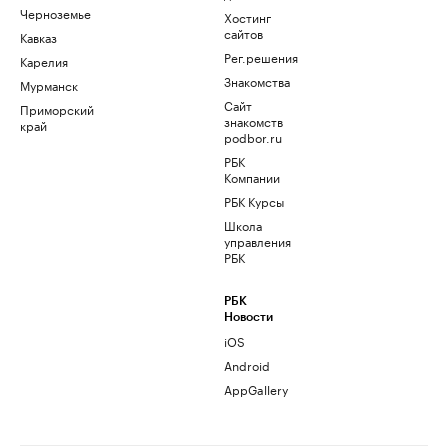
Черноземье
Хостинг
сайтов
Кавказ
Рег.решения
Карелия
Знакомства
Мурманск
Сайт
Приморский
знакомств
край
podbor.ru
РБК
Компании
РБК Курсы
Школа
управления
РБК
РБК
Новости
iOS
Android
AppGallery