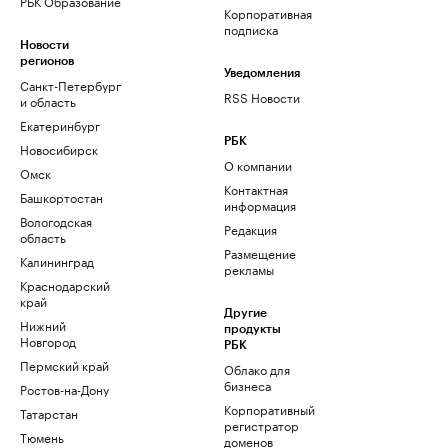
РБК Образование
Корпоративная
подписка
Новости
регионов
Уведомления
Санкт-Петербург
RSS Новости
и область
Екатеринбург
РБК
Новосибирск
О компании
Омск
Контактная
Башкортостан
информация
Вологодская
Редакция
область
Размещение
Калининград
рекламы
Краснодарский
край
Другие
Нижний
продукты
Новгород
РБК
Пермский край
Облако для
бизнеса
Ростов-на-Дону
Корпоративный
Татарстан
регистратор
Тюмень
доменов