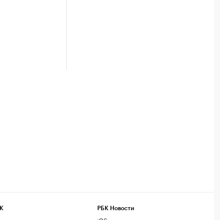
К
РБК Новости
компании
iOS