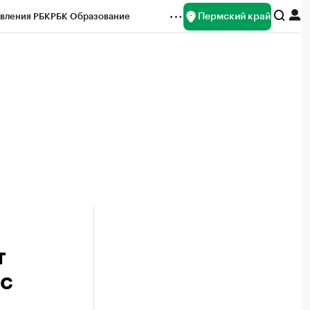
Пермский край
вления РБК
РБК Образование
редитные рейтинги
Франшизы
Газета
ок наличной валюты
т
 с