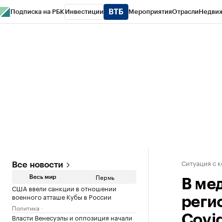
Подписка на РБК
Инвестиции
Мероприятия
Отрасли
Недви
РБК Курсы
РБК Life
Тренды
Визионеры
Национальные проекты
Горо
Спецпроекты СПб
Конференции СПб
Спецпроекты
Проверка конт
Ситуация с 
Все новости
Пермь
Весь мир
В ме
США ввели санкции в отношении
военного атташе Кубы в России
реги
Политика
Власти Венесуэлы и оппозиция начали
Covi