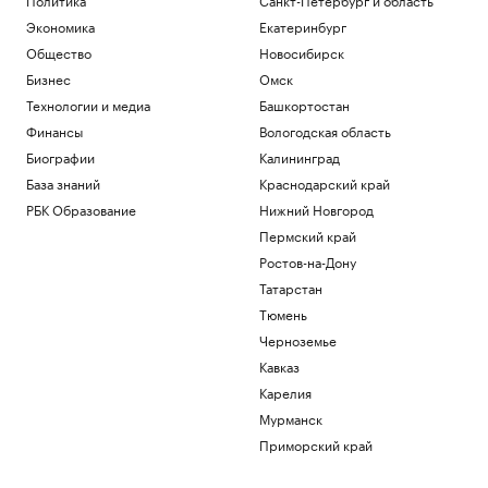
Как изучали Луну: от изобретения
телескопа до высадки. Видео РБК
Экономика
Екатеринбург
Общество
Общество
Новосибирск
Трамп заявил о прогрессе в
Бизнес
Омск
урегулировании украинского
Технологии и медиа
Башкортостан
конфликта
Финансы
Вологодская область
Политика
Гендиректор «ИжАвиа» объявил об
Биографии
Калининград
увольнении
База знаний
Краснодарский край
Политика
РБК Образование
Нижний Новгород
Матч Первой лиги перенесли из-за
проблем с вылетом «Сочи» в Москву
Пермский край
Спорт
Ростов-на-Дону
Перешедший в «Лидс» Траффорд стал
Татарстан
самым дорогим британским вратарем
Тюмень
Спорт
Черноземье
Загрузить еще
Кавказ
Карелия
Мурманск
Приморский край