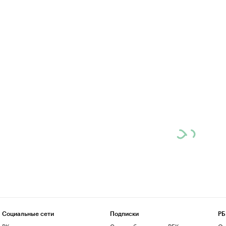
Социальные сети
Подписки
РБ
ВКонтакте
Скрыть баннеры на РБК
О 