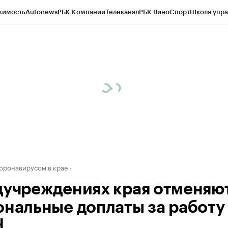
жимость
Autonews
РБК Компании
Телеканал
РБК Вино
Спорт
Школа упра
д
Стиль
Крипто
РБК Бизнес-среда
Дискуссионный клуб
Исследования
К
рагентов
Политика
Экономика
Бизнес
Технологии и медиа
Финансы
Рын
коронавирусом в крае
дучреждениях края отменяю
ональные доплаты за работу
d