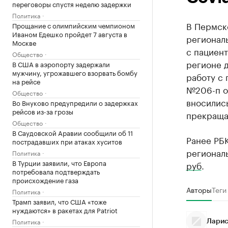
переговоры спустя неделю задержки
Политика
В Пермск
Прощание с олимпийским чемпионом
Иваном Едешко пройдет 7 августа в
регионал
Москве
с пациент
Общество
регионе 
В США в аэропорту задержали
мужчину, угрожавшего взорвать бомбу
работу с 
на рейсе
№206-п от
Общество
вносилис
Во Внуково предупредили о задержках
рейсов из-за грозы
прекращае
Общество
В Саудовской Аравии сообщили об 11
Ранее РБК
пострадавших при атаках хуситов
регионал
Политика
В Турции заявили, что Европа
руб
.
потребовала подтверждать
происхождение газа
Авторы
Теги
Политика
Трамп заявил, что США «тоже
нуждаются» в ракетах для Patriot
Политика
Ларис