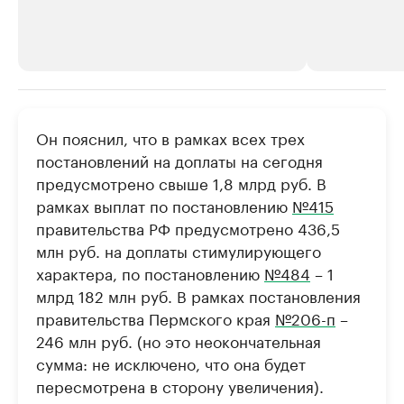
РБК Компании
РБК Компании
Он пояснил, что в рамках всех трех
Крупнейшие производители и
Страховые к
постановлений на доплаты на сегодня
продавцы медийной продукции
присутствую
предусмотрено свыше 1,8 млрд руб. В
Ознакомьтесь с информацией в каталоге
Посмотрите в ката
рамках выплат по постановлению
№415
правительства РФ предусмотрено 436,5
млн руб. на доплаты стимулирующего
характера, по постановлению
№484
– 1
млрд 182 млн руб. В рамках постановления
правительства Пермского края
№206-п
–
246 млн руб. (но это неокончательная
сумма: не исключено, что она будет
пересмотрена в сторону увеличения).