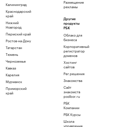
Размещение
Калининград
рекламы
Краснодарский
край
Другие
Нижний
продукты
Новгород
РБК
Пермский край
Облако для
бизнеса
Ростов-на-Дону
Корпоративный
Татарстан
регистратор
Тюмень
доменов
Черноземье
Хостинг
сайтов
Кавказ
Рег.решения
Карелия
Знакомства
Мурманск
Сайт
Приморский
знакомств
край
podbor.ru
РБК
Компании
РБК Курсы
Школа
управления