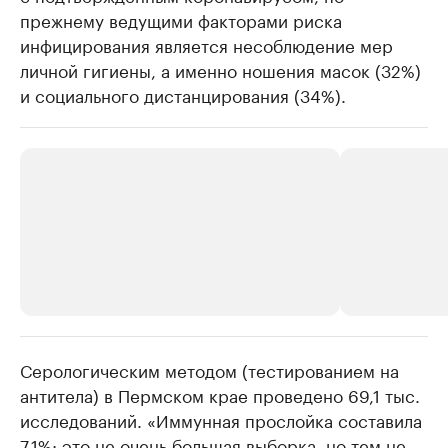
прежнему ведущими факторами риска
инфицирования является несоблюдение мер
личной гигиены, а именно ношения масок (32%)
и социального дистанцирования (34%).
Серологическим методом (тестированием на
РБК Компании
РБК Компании
антитела) в Пермском крае проведено 69,1 тыс.
Крупнейшие производители и
Страховые к
исследований. «Иммунная прослойка составила
продавцы медийной продукции
присутствую
7,1%: это не очень большая выборка, но тем не
Ознакомьтесь с информацией в каталоге
Посмотрите в ката