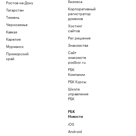
бизнеса
Ростов-на-Дону
Корпоративный
Татарстан
регистратор
Тюмень
доменов
Черноземье
Хостинг
сайтов
Кавказ
Рег.решения
Карелия
Знакомства
Мурманск
Сайт
Приморский
знакомств
край
podbor.ru
РБК
Компании
РБК Курсы
Школа
управления
РБК
РБК
Новости
iOS
Android