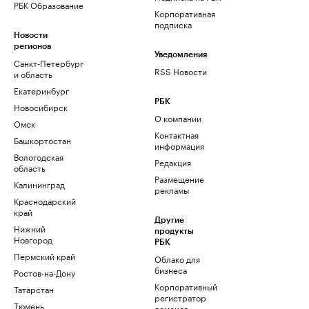
РБК Образование
Корпоративная
подписка
Новости
регионов
Уведомления
Санкт-Петербург
RSS Новости
и область
Екатеринбург
РБК
Новосибирск
О компании
Омск
Контактная
Башкортостан
информация
Вологодская
Редакция
область
Размещение
Калининград
рекламы
Краснодарский
край
Другие
Нижний
продукты
Новгород
РБК
Пермский край
Облако для
бизнеса
Ростов-на-Дону
Корпоративный
Татарстан
регистратор
Тюмень
доменов