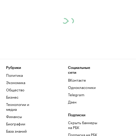
Рубрики
Социальные
сети
Политика
ВКонтакте
Экономика
Одноклассники
Общество
Telegram
Бизнес
Дзен
Технологии и
медиа
Финансы
Подписки
Скрыть баннеры
Биографии
на РБК
База знаний
Подписка на РБК