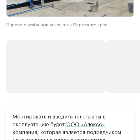
Ппресс-служба правительства Пермского края
РБК Компании
РБК Компании
Монтировать и вводить телетрапы в
Крупные организации в
Крупнейшие
эксплуатацию будет
ООО «Алексо»
–
нефтегазовой промышленности
недвижимос
компания, которая является подрядчиком
Найдите и проверьте данные в каталоге
Посмотрите данные
по выполнению работ в аэропортах