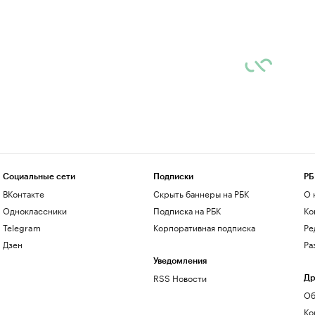
Социальные сети
Подписки
РБ
ВКонтакте
Скрыть баннеры на РБК
О 
Одноклассники
Подписка на РБК
Ко
Telegram
Корпоративная подписка
Ре
Дзен
Ра
Уведомления
RSS Новости
Др
Об
Ко