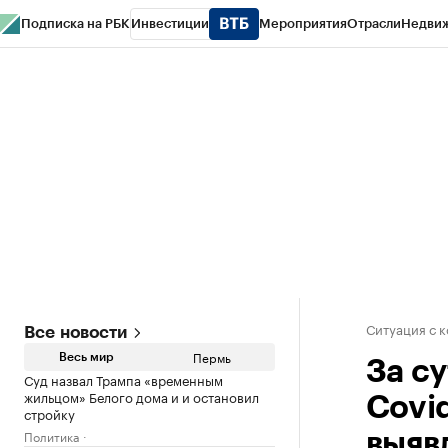
Подписка на РБК
Инвестиции
Мероприятия
Отрасли
Недви
РБК Курсы
РБК Life
Тренды
Визионеры
Национальные проекты
Горо
Спецпроекты СПб
Конференции СПб
Спецпроекты
Проверка конт
Ситуация с 
Все новости
Пермь
Весь мир
За с
Суд назвал Трампа «временным
жильцом» Белого дома и и остановил
Covi
стройку
Политика
выяв