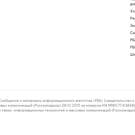
до
Хо
Ре
Зн
Са
РБ
РБ
Шк
ения и материалы информационного агентства «РБК» (свидетельство о 
овых коммуникаций (Роскомнадзор) 09.12.2015 за номером ИА №ФС77-63848) 
 связи, информационных технологий и массовых коммуникаций (Роскомнадз