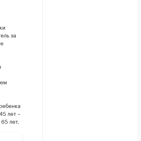
ки
ель за
ае
з
ием
ребенка
45 лет –
 65 лет.