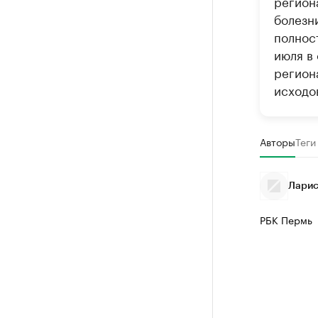
регион
болезни
полнос
июля в
регион
исходов
Авторы
Теги
Ларис
РБК Пермь