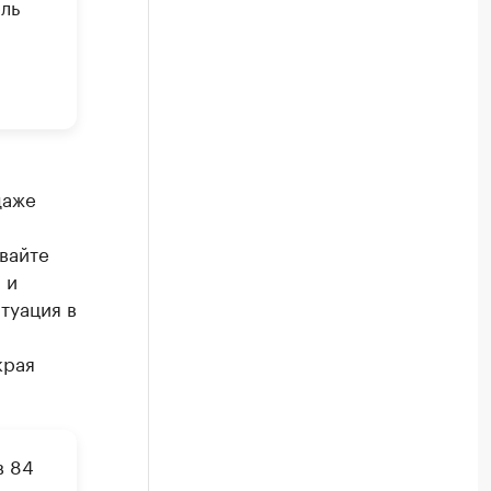
ль
я
даже
вайте
 и
туация в
края
в 84