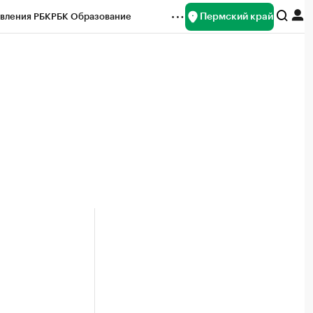
Пермский край
вления РБК
РБК Образование
редитные рейтинги
Франшизы
Газета
ок наличной валюты