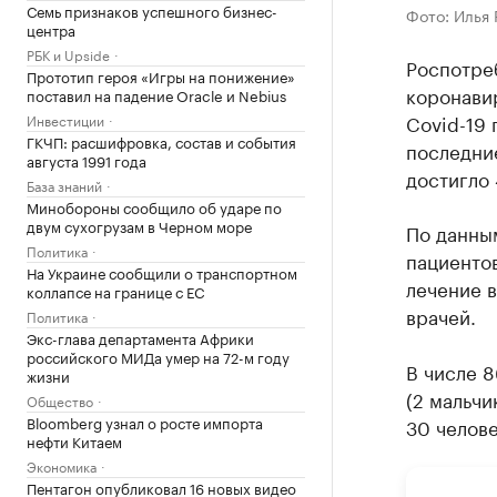
Семь признаков успешного бизнес-
Фото: Илья 
центра
РБК и Upside
Роспотре
Прототип героя «Игры на понижение»
коронави
поставил на падение Oracle и Nebius
Covid-19 
Инвестиции
ГКЧП: расшифровка, состав и события
последни
августа 1991 года
достигло 
База знаний
Минобороны сообщило об ударе по
двум сухогрузам в Черном море
По данны
Политика
пациентов
На Украине сообщили о транспортном
лечение в
коллапсе на границе с ЕС
врачей.
Политика
Экс-глава департамента Африки
российского МИДа умер на 72-м году
В числе 
жизни
(2 мальчи
Общество
Bloomberg узнал о росте импорта
30 челове
нефти Китаем
Экономика
Пентагон опубликовал 16 новых видео