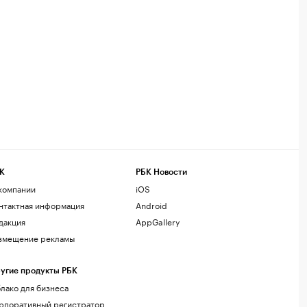
К
РБК Новости
компании
iOS
нтактная информация
Android
дакция
AppGallery
змещение рекламы
угие продукты РБК
лако для бизнеса
рпоративный регистратор