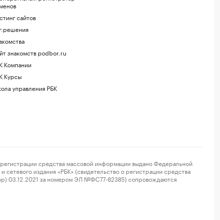
менов
стинг сайтов
г.решения
акомства
йт знакомств podbor.ru
К Компании
К Курсы
ола управления РБК
регистрации средства массовой информации выдано Федеральной
и сетевого издания «РБК» (свидетельство о регистрации средства
ор) 03.12.2021 за номером ЭЛ №ФС77-82385) сопровождаются