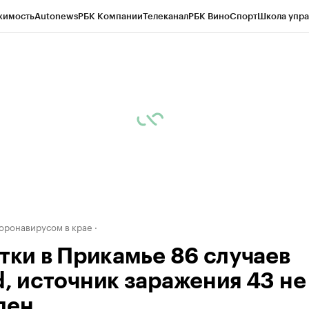
жимость
Autonews
РБК Компании
Телеканал
РБК Вино
Спорт
Школа упра
д
Стиль
Крипто
РБК Бизнес-среда
Дискуссионный клуб
Исследования
К
рагентов
Политика
Экономика
Бизнес
Технологии и медиа
Финансы
Рын
коронавирусом в крае
утки в Прикамье 86 случаев
d, источник заражения 43 не
лен