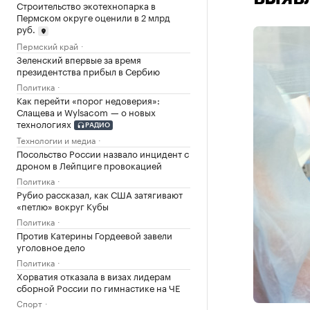
Строительство экотехнопарка в
Пермском округе оценили в 2 млрд
руб.
Пермский край
Зеленский впервые за время
президентства прибыл в Сербию
Политика
Как перейти «порог недоверия»:
Слащева и Wylsacom — о новых
технологиях
РАДИО
Технологии и медиа
Посольство России назвало инцидент с
дроном в Лейпциге провокацией
Политика
Рубио рассказал, как США затягивают
«петлю» вокруг Кубы
Политика
Против Катерины Гордеевой завели
уголовное дело
Политика
Хорватия отказала в визах лидерам
сборной России по гимнастике на ЧЕ
Спорт