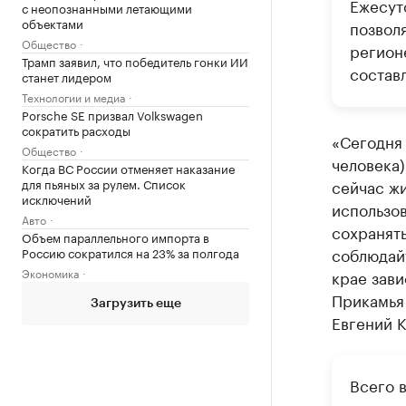
Ежесут
с неопознанными летающими
объектами
позвол
Общество
регион
Трамп заявил, что победитель гонки ИИ
составл
станет лидером
Технологии и медиа
Porsche SE призвал Volkswagen
сократить расходы
«Сегодня
Общество
человека)
Когда ВС России отменяет наказание
сейчас жи
для пьяных за рулем. Список
исключений
использов
Авто
сохранять
Объем параллельного импорта в
соблюдай
Россию сократился на 23% за полгода
Экономика
крае зави
Прикамья
Загрузить еще
Евгений К
Всего 