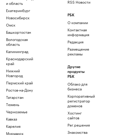
RSS Новости
и область
Екатеринбург
РБК
Новосибирск
О компании
Омск
Контактная
Башкортостан
информация
Вологодская
Редакция
область
Размещение
Калининград
рекламы
Краснодарский
край
Другие
Нижний
продукты
Новгород
РБК
Пермский край
Облако для
бизнеса
Ростов-на-Дону
Корпоративный
Татарстан
регистратор
Тюмень
доменов
Черноземье
Хостинг
сайтов
Кавказ
Рег.решения
Карелия
Знакомства
Мурманск