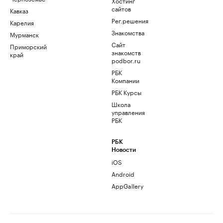
Хостинг
сайтов
Кавказ
Рег.решения
Карелия
Знакомства
Мурманск
Сайт
Приморский
знакомств
край
podbor.ru
РБК
Компании
РБК Курсы
Школа
управления
РБК
РБК
Новости
iOS
Android
AppGallery