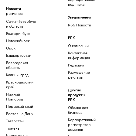
подписка
Новости
регионов
Уведомления
Санкт-Петербург
RSS Новости
и область
Екатеринбург
РБК
Новосибирск
О компании
Омск
Контактная
Башкортостан
информация
Вологодская
Редакция
область
Размещение
Калининград
рекламы
Краснодарский
край
Другие
Нижний
продукты
Новгород
РБК
Пермский край
Облако для
бизнеса
Ростов-на-Дону
Корпоративный
Татарстан
регистратор
Тюмень
доменов
Черноземье