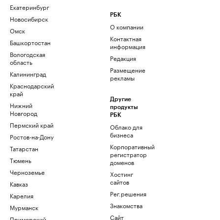
Екатеринбург
РБК
Новосибирск
О компании
Омск
Контактная
Башкортостан
информация
Вологодская
Редакция
область
Размещение
Калининград
рекламы
Краснодарский
край
Другие
Нижний
продукты
Новгород
РБК
Пермский край
Облако для
бизнеса
Ростов-на-Дону
Корпоративный
Татарстан
регистратор
Тюмень
доменов
Черноземье
Хостинг
сайтов
Кавказ
Рег.решения
Карелия
Знакомства
Мурманск
Сайт
Приморский