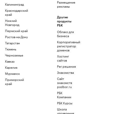
Размещение
Калининград
рекламы
Краснодарский
край
Другие
Нижний
продукты
Новгород
РБК
Пермский край
Облако для
бизнеса
Ростов-на-Дону
Корпоративный
Татарстан
регистратор
Тюмень
доменов
Черноземье
Хостинг
сайтов
Кавказ
Рег.решения
Карелия
Знакомства
Мурманск
Сайт
Приморский
знакомств
край
podbor.ru
РБК
Компании
РБК Курсы
Школа
управления