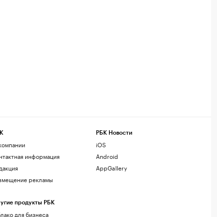
К
РБК Новости
компании
iOS
нтактная информация
Android
дакция
AppGallery
змещение рекламы
угие продукты РБК
лако для бизнеса