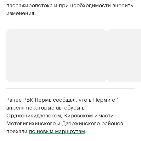
пассажиропотока и при необходимости вносить
изменения.
Ранее РБК Пермь сообщал, что в Перми с 1
РБК Компании
РБК Компании
апреля некоторые автобусы в
Крупнейшие производители и
Страховые к
Орджоникидзевском, Кировском и части
продавцы медийной продукции
присутствую
Мотовилихинского и Дзержинского районов
Ознакомьтесь с информацией в каталоге
Посмотрите в ката
поехали
по новым маршрутам
.