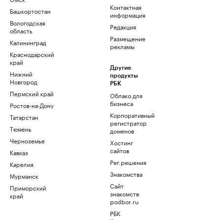
Контактная
Башкортостан
информация
Вологодская
Редакция
область
Размещение
Калининград
рекламы
Краснодарский
край
Другие
Нижний
продукты
Новгород
РБК
Пермский край
Облако для
бизнеса
Ростов-на-Дону
Корпоративный
Татарстан
регистратор
Тюмень
доменов
Черноземье
Хостинг
сайтов
Кавказ
Рег.решения
Карелия
Знакомства
Мурманск
Сайт
Приморский
знакомств
край
podbor.ru
РБК