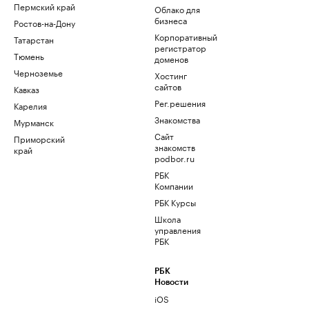
Пермский край
Облако для
бизнеса
Ростов-на-Дону
Корпоративный
Татарстан
регистратор
Тюмень
доменов
Черноземье
Хостинг
сайтов
Кавказ
Рег.решения
Карелия
Знакомства
Мурманск
Сайт
Приморский
знакомств
край
podbor.ru
РБК
Компании
РБК Курсы
Школа
управления
РБК
РБК
Новости
iOS