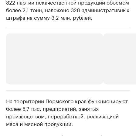
322 партии некачественной продукции объемом
более 2,1 тонн, наложено 328 административных
штрафа на сумму 3,2 млн. рублей.
На территории Пермского края функционируют
РБК Компании
РБК Компании
более 5,7 тыс. предприятий, занятых
Крупнейшие производители и
Страховые к
производством, переработкой, реализацией
продавцы медийной продукции
присутствую
мяса и мясной продукции.
Ознакомьтесь с информацией в каталоге
Посмотрите в ката