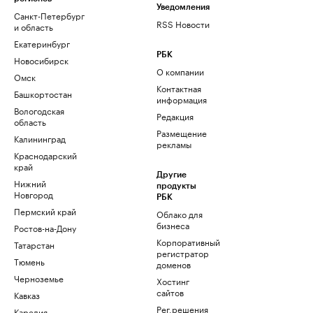
Уведомления
Санкт-Петербург
RSS Новости
и область
Екатеринбург
РБК
Новосибирск
О компании
Омск
Контактная
Башкортостан
информация
Вологодская
Редакция
область
Размещение
Калининград
рекламы
Краснодарский
край
Другие
Нижний
продукты
Новгород
РБК
Пермский край
Облако для
бизнеса
Ростов-на-Дону
Корпоративный
Татарстан
регистратор
Тюмень
доменов
Черноземье
Хостинг
сайтов
Кавказ
Рег.решения
Карелия