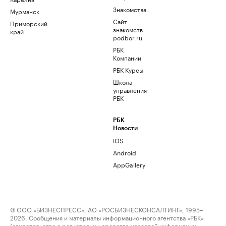
Знакомства
Мурманск
Сайт
Приморский
знакомств
край
podbor.ru
РБК
Компании
РБК Курсы
Школа
управления
РБК
РБК
Новости
iOS
Android
AppGallery
© ООО «БИЗНЕСПРЕСС», АО «РОСБИЗНЕСКОНСАЛТИНГ», 1995–
2026. Сообщения и материалы информационного агентства «РБК»
(свидетельство о регистрации средства массовой информации