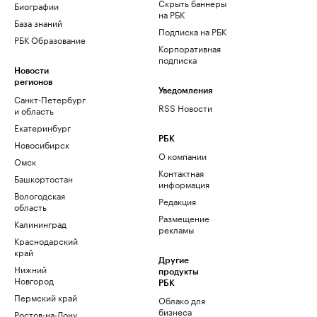
Скрыть баннеры
Биографии
на РБК
База знаний
Подписка на РБК
РБК Образование
Корпоративная
подписка
Новости
регионов
Уведомления
Санкт-Петербург
RSS Новости
и область
Екатеринбург
РБК
Новосибирск
О компании
Омск
Контактная
Башкортостан
информация
Вологодская
Редакция
область
Размещение
Калининград
рекламы
Краснодарский
край
Другие
Нижний
продукты
Новгород
РБК
Пермский край
Облако для
бизнеса
Ростов-на-Дону