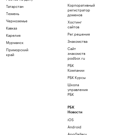
Корпоративный
Татарстан
регистратор
Тюмень
доменов
Черноземье
Хостинг
сайтов
Кавказ
Рег.решения
Карелия
Знакомства
Мурманск
Сайт
Приморский
знакомств
край
podbor.ru
РБК
Компании
РБК Курсы
Школа
управления
РБК
РБК
Новости
iOS
Android
AppGallery