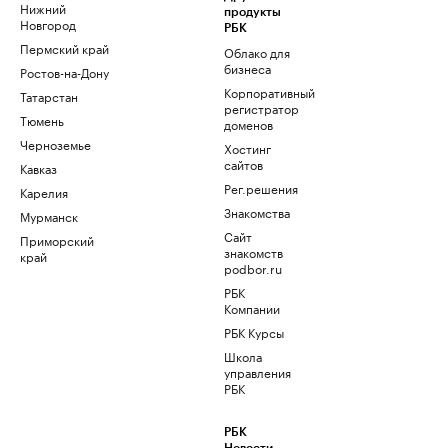
Нижний
продукты
Новгород
РБК
Пермский край
Облако для
бизнеса
Ростов-на-Дону
Корпоративный
Татарстан
регистратор
Тюмень
доменов
Черноземье
Хостинг
сайтов
Кавказ
Рег.решения
Карелия
Знакомства
Мурманск
Сайт
Приморский
знакомств
край
podbor.ru
РБК
Компании
РБК Курсы
Школа
управления
РБК
РБК