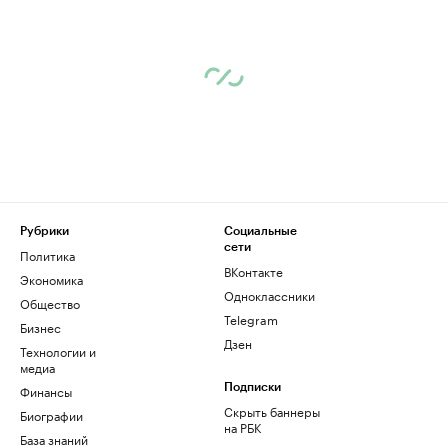
Рубрики
Социальные
сети
Политика
ВКонтакте
Экономика
Одноклассники
Общество
Telegram
Бизнес
Дзен
Технологии и
медиа
Финансы
Подписки
Скрыть баннеры
Биографии
на РБК
База знаний