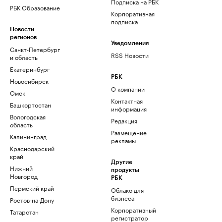
Подписка на РБК
РБК Образование
Корпоративная
подписка
Новости
регионов
Уведомления
Санкт-Петербург
RSS Новости
и область
Екатеринбург
РБК
Новосибирск
О компании
Омск
Контактная
Башкортостан
информация
Вологодская
Редакция
область
Размещение
Калининград
рекламы
Краснодарский
край
Другие
Нижний
продукты
Новгород
РБК
Пермский край
Облако для
бизнеса
Ростов-на-Дону
Корпоративный
Татарстан
регистратор