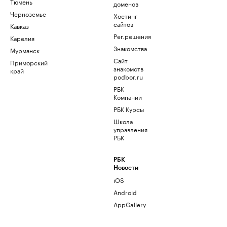
Тюмень
доменов
Черноземье
Хостинг
сайтов
Кавказ
Рег.решения
Карелия
Знакомства
Мурманск
Сайт
Приморский
знакомств
край
podbor.ru
РБК
Компании
РБК Курсы
Школа
управления
РБК
РБК
Новости
iOS
Android
AppGallery