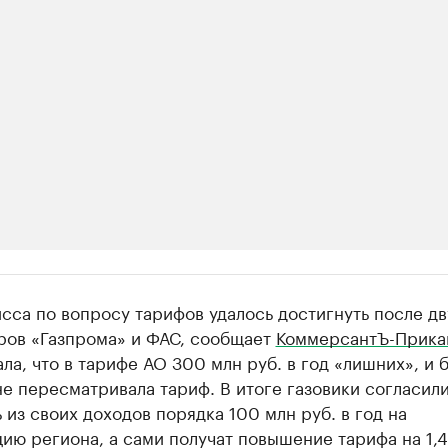
ии
са по вопросу тарифов удалось достигнуть после дв
 организации в нефтегазовой промышленно
ров «Газпрома» и ФАС, сообщает
КоммерсантЪ-Прика
ла, что в тарифе АО 300 млн руб. в год «лишних», и 
верьте данные в каталоге
не пересматривала тариф. В итоге газовики согласил
 из своих доходов порядка 100 млн руб. в год на
ию региона, а сами получат повышение тарифа на 1,