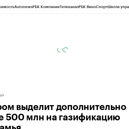
жимость
Autonews
РБК Компании
Телеканал
РБК Вино
Спорт
Школа упра
д
Стиль
Крипто
РБК Бизнес-среда
Дискуссионный клуб
Исследования
К
рагентов
Политика
Экономика
Бизнес
Технологии и медиа
Финансы
Рын
ай
ром выделит дополнительно
е 500 млн на газификацию
амья