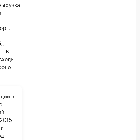
выручка
.
орг.
.,
н. В
асходы
фоне
ции в
ю
ий
 2015
ри
рд