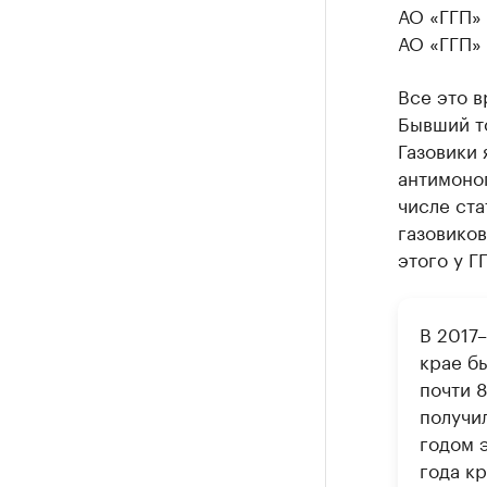
АО «ГГП» 
АО «ГГП» 
Все это в
Бывший т
Газовики 
антимоноп
числе ста
газовиков
этого у Г
В 2017
крае б
почти 8
получи
годом 
года к