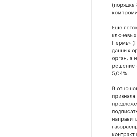
(порядка 
компроми
Еще лето
ключевых
Пермь» (
данных о
орган, а 
решение с
5,04%.
В отношен
признала 
предложе
подписать
направит
газорасп
контракт 