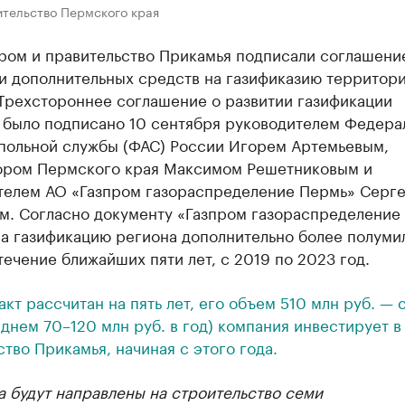
ительство Пермского края
пром и правительство Прикамья подписали соглашени
и дополнительных средств на газификазию территор
 Трехстороннее соглашение о развитии газификации
 было подписано 10 сентября руководителем Федера
польной службы (ФАС) России Игорем Артемьевым,
ором Пермского края Максимом Решетниковым и
телем АО «Газпром газораспределение Пермь» Серг
м. Согласно документу «Газпром газораспределение
на газификацию региона дополнительно более полуми
течение ближайших пяти лет, с 2019 по 2023 год.
акт рассчитан на пять лет, его объем 510 млн руб. — 
еднем 70–120 млн руб. в год) компания инвестирует в
ство Прикамья, начиная с этого года.
 будут направлены на строительство семи