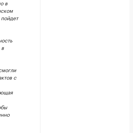
о в
нском
 пойдет
ность
 в
смогли
ктов с
ающая
обы
енно