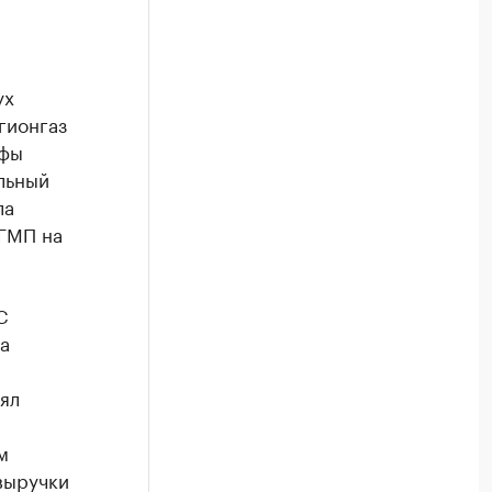
ух
гионгаз
ифы
льный
ла
 ГМП на
С
а
ял
м
 выручки