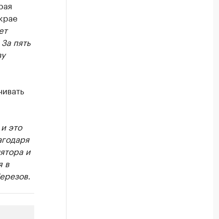
рая
крае
ет
За пять
зу
чивать
и это
агодаря
ятора и
 в
ерезов.