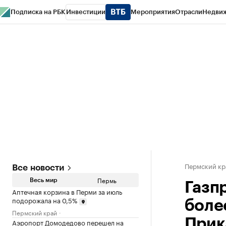
Подписка на РБК
Инвестиции
Мероприятия
Отрасли
Недви
РБК Курсы
РБК Life
Тренды
Визионеры
Национальные проекты
Горо
Спецпроекты СПб
Конференции СПб
Спецпроекты
Проверка конт
Пермский кр
Все новости
Пермь
Весь мир
Газп
Аптечная корзина в Перми за июль
подорожала на 0,5%
боле
Пермский край
Прик
Аэропорт Домодедово перешел на