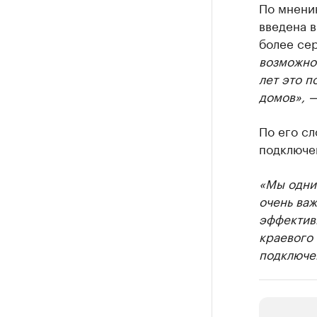
По мнени
введена в
более се
возможнос
лет это п
домов», —
По его сл
подключен
«Мы одним
очень важ
эффектив
краевого
подключен