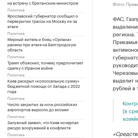
на встречу с британским министром
Фото: Прав
Политика
Ярославский губернатор сообщил о
ФАС, Газ
перекрытии трассы на Москву из-за
выделени
атаки
региона.
Политика
Мирный житель и боец «Орлана»
Прикамья
ранены при атаке на Белгородскую
антимоно
область
губернат
Политика
Трамп объяснил, почему предпочитает
руководи
сделку с Ираном войне
Черезовы
Политика
выделит 
Киев раскрыл «колоссальную сумму»
бюджетной помощи от Запада с 2022
рублей в 
года
Политика
Контр
Число закрытых за ночь российских
аэропортов выросло до восьми
(в ср
Политика
хозяй
Залужный заявил, что Киев исчерпал
ресурс вооружений в конфликте
«Средства
Политика