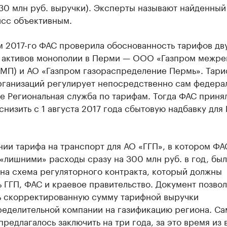
30 млн руб. выручки). Эксперты называют найденный
сс объективным.
м 2017-го ФАС проверила обоснованность тарифов дв
 активов монополии в Перми — ООО «Газпром межре
ГМП) и АО «Газпром газораспределение Пермь». Тар
рганизаций регулирует непосредственно сам федера
не Региональная служба по тарифам. Тогда ФАС приня
низить с 1 августа 2017 года сбытовую надбавку для
ии тарифа на транспорт для АО «ГГП», в котором ФА
«лишними» расходы сразу на 300 млн руб. в год, был
на схема регуляторного контракта, который должны
 ГГП, ФАС и краевое правительство. Документ позвол
ь скорректированную сумму тарифной выручки
ределительной компании на газификацию региона. Са
предлагалось заключить на три года, за это время из