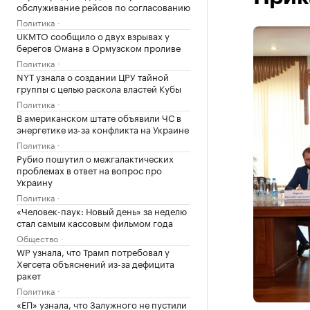
обслуживание рейсов по согласованию
Политика
UKMTO сообщило о двух взрывах у
берегов Омана в Ормузском проливе
Политика
NYT узнала о создании ЦРУ тайной
группы с целью раскола властей Кубы
Политика
В американском штате объявили ЧС в
энергетике из-за конфликта на Украине
Политика
Рубио пошутил о межгалактических
проблемах в ответ на вопрос про
Украину
Политика
«Человек-паук: Новый день» за неделю
стал самым кассовым фильмом года
Общество
WP узнала, что Трамп потребовал у
Хегсета объяснений из-за дефицита
ракет
Политика
«ЕП» узнала, что Залужного не пустили