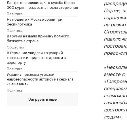
распредел
Лантратова заявила, что судьба более
300 курян неизвестна после вторжения
Перми, п
Политика
городских
На подлете к Москве сбили три
на разви
беспилотника
Политика
Строител
В Грузии назвали причину полного
подключен
блэкаута в стране
построенн
Общество
пресс-слу
В Германии увидели «сценарий
теракта» в инциденте с дроном в
аэропорту
«Нескольк
Политика
вместе с 
Украина признала угрозой
нацбезопасности актрису из сериала
«Газпром
«СашаТаня»
специаль
Политика
возможно
Загрузить еще
газоснаб
достроить
людям», –