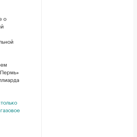
е о
ий
льной
еем
 Пермь»
ллиарда
столько
 газовое