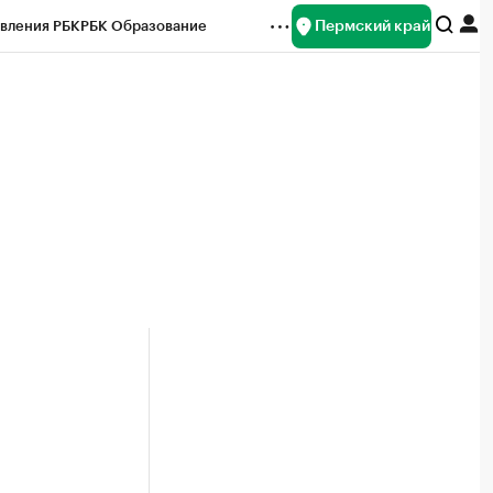
Пермский край
вления РБК
РБК Образование
редитные рейтинги
Франшизы
Газета
ок наличной валюты