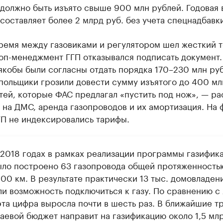
должно быть изъято свыше 900 млн рублей. Годовая 
составляет более 2 млрд руб. без учета спецнадбавки
ремя между газовиками и регулятором шел жесткий т
оп-менеджмент ГГП отказывался подписать документ.
якобы были согласны отдать порядка 170–230 млн руб
ольщики грозили довести сумму изъятого до 400 мл
тей, которые ФАС предлагал «пустить под нож», — р
 на ДМС, аренда газопроводов и их амортизация. На 
ГП не индексировались тарифы.
–2018 годах в рамках реализации программы газифика
ыло построено 63 газопровода общей протяженность
00 км. В результате практически 13 тыс. домовладен
ли возможность подключиться к газу. По сравнению с
эта цифра выросла почти в шесть раз. В ближайшие т
раевой бюджет направит на газификацию около 1,5 мл