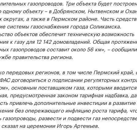
ительных газопроводов. Три объекта будет построен
о одному объекту – в Добрянском, Нытвенском и Оха
 округах, а также в Пермском районе. Часть средств
тие системы газоснабжения города Соликамска.
ьство объектов обеспечит техническую возможность
ия к газу для 12 142 домовладений. Общая протяжен
ых газопроводов составит около 56 км», – сообщили
жбе правительства региона.
о передовых регионов, в том числе Пермский край, 
ФАС договориться о подписании регуляторных контра
ом», основным поставщиком газа, которыми вводится
ная, предусмотренная законом тарифная надбавка, д
сть привлечь дополнительные инвестиции в развитие
жения без опережающего инфляцию роста тарифа, чт
 газопроводы, развести и подвести газ непосредств
 сказал на церемонии Игорь Артемьев.