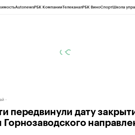
жимость
Autonews
РБК Компании
Телеканал
РБК Вино
Спорт
Школа упра
д
Стиль
Крипто
РБК Бизнес-среда
Дискуссионный клуб
Исследования
К
рагентов
Политика
Экономика
Бизнес
Технологии и медиа
Финансы
Рын
ай
ти передвинули дату закрыт
и Горнозаводского направле