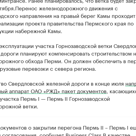
интрансе. Ранее планировалось, что ветка будет зак
тября.
Перенос железнодорожного движения с
одского направления на правый берег Камы проходит
ализации проекта правительства Пермского края по
укции набережной Камы.
эксплуатации участка Горнозаводской ветки Свердло
 дороги планируют компенсировать строительством 
орожного обхода Перми. Он должен обеспечить в пе
рузовые перевозки с севера региона.
тво Свердловской железной дороги в конце июля
нап
ный аппарат ОАО «РЖД» пакет документов
, касающих
участка Пермь I — Пермь II Горнозаводской
орожной ветки.
окументов о закрытии перегона Пермь II – Пермь I е
согласования, сообщает Business Class.
В качестве