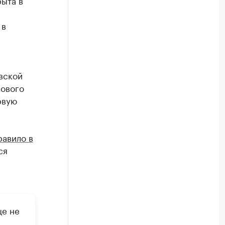
рыта в
 в
вской
нового
рвую
равило в
ся
ще не