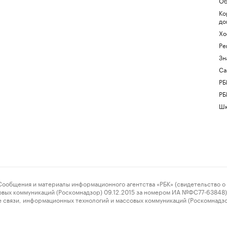
Об
Ко
до
Хо
Ре
Зн
Са
РБ
РБ
Шк
ения и материалы информационного агентства «РБК» (свидетельство о 
овых коммуникаций (Роскомнадзор) 09.12.2015 за номером ИА №ФС77-63848) 
 связи, информационных технологий и массовых коммуникаций (Роскомнадз