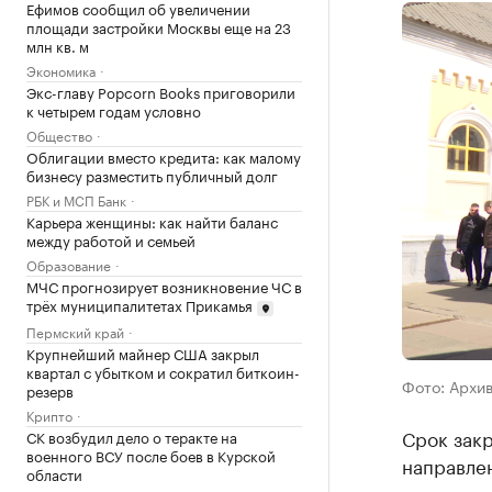
Ефимов сообщил об увеличении
площади застройки Москвы еще на 23
млн кв. м
Экономика
Экс-главу Popcorn Books приговорили
к четырем годам условно
Общество
Облигации вместо кредита: как малому
бизнесу разместить публичный долг
РБК и МСП Банк
Карьера женщины: как найти баланс
между работой и семьей
Образование
МЧС прогнозирует возникновение ЧС в
трёх муниципалитетах Прикамья
Пермский край
Крупнейший майнер США закрыл
квартал с убытком и сократил биткоин-
Фото: Архи
резерв
Крипто
Срок зак
СК возбудил дело о теракте на
военного ВСУ после боев в Курской
направлен
области