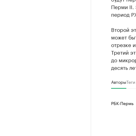
Перми II.
период РЖ
Второй эт
может быт
отрезке и
Третий эт
до микрор
десять ле
Авторы
Теги
РБК-Пермь