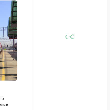
го
мь в