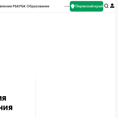
Пермский край
вления РБК
РБК Образование
редитные рейтинги
Франшизы
Газета
ок наличной валюты
ия
ния