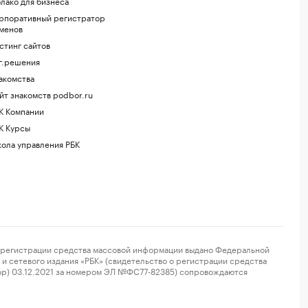
лако для бизнеса
рпоративный регистратор
менов
стинг сайтов
г.решения
акомства
йт знакомств podbor.ru
К Компании
К Курсы
ола управления РБК
регистрации средства массовой информации выдано Федеральной
и сетевого издания «РБК» (свидетельство о регистрации средства
ор) 03.12.2021 за номером ЭЛ №ФС77-82385) сопровождаются