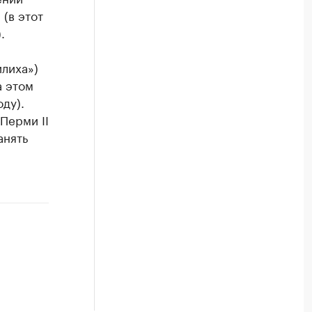
 (в этот
.
илиха»)
а этом
ду).
Перми II
анять