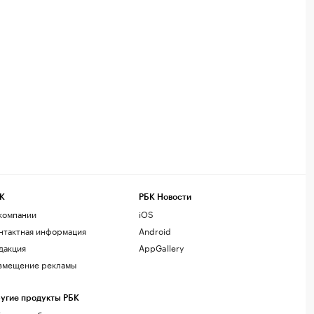
К
РБК Новости
компании
iOS
нтактная информация
Android
дакция
AppGallery
змещение рекламы
угие продукты РБК