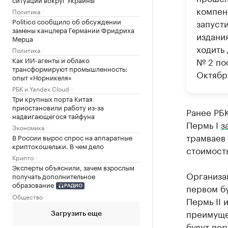
компен
Политика
Politico сообщило об обсуждении
запусти
замены канцлера Германии Фридриха
издани
Мерца
ходить
Политика
Как ИИ-агенты и облако
№ 2 по
трансформируют промышленность:
Октябр
опыт «Норникеля»
РБК и Yandex Cloud
Три крупных порта Китая
приостановили работу из-за
Ранее РБК
надвигающегося тайфуна
Пермь I
з
Экономика
трамваев 
В России вырос спрос на аппаратные
криптокошельки. В чем дело
стоимость
Крипто
Эксперты объяснили, зачем взрослым
Организац
получать дополнительное
образование
первом бу
РАДИО
Общество
Пермь II 
преимуще
Загрузить еще
будут пер