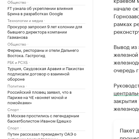
краевом м
Общество
начале ок
FT узнала об укреплении влияния
Брина в разработках Google
Горнозав
Технологии и медиа
рамках ре
Прокурор запросил 9 лет колонии для
реконстр
бывшего директора компании
Газманова
Общество
Вывод из 
Фермы, рестораны и отели Дальнего
железной
Востока. Гастрогид
железнод
РБК и РСХБ
Турция, Саудовская Аравия и Пакистан
очередь г
подписали договор о взаимной
обороне
Руководс
Политика
Российский пловец заявил, что в
централь
Париже на ЧЕ «воняет мочой и
закрытия 
помойками»
железнод
Спорт
В Москве простились с легендарным
баскетболистом Иваном Едешко
Спорт
Пакет д
Путин рассказал президенту ОАЭ о
прошел 
ситуации вокруг Украины