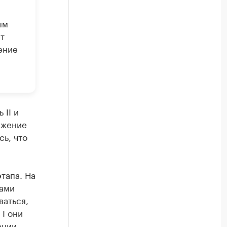
ым
т
ение
 II и
ижение
сь, что
тапа. На
лами
ваться,
I они
ении