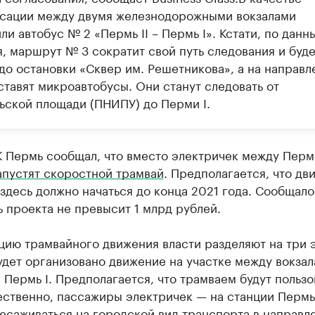
сации между двумя железнодорожными вокзалами
ли автобус № 2 «Пермь II – Пермь I». Кстати, по данн
я, маршрут № 3 сократит свой путь следования и буде
 до остановки «Сквер им. Решетникова», а на направл
ставят микроавтобусы. Они станут следовать от
ьской площади (ПНИПУ) до Перми I.
 Пермь сообщал, что вместо электричек между Пермь
апустят скоростной трамвай
. Предполагается, что дв
здесь должно начаться до конца 2021 года. Сообщало
 проекта не превысит 1 млрд рублей.
ию трамвайного движения власти разделяют на три э
дет организовано движение на участке между вокза
и Пермь I. Предполагается, что трамваем будут пользо
ственно, пассажиры электричек — на станции Пермь 
есаживаться на городской вид транспорта в направл