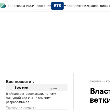
Подписка на РБК
Инвестиции
Мероприятия
Отрасли
Недви
РБК Курсы
РБК Life
Тренды
Визионеры
Национальные проекты
Горо
Спецпроекты СПб
Конференции СПб
Спецпроекты
Проверка конт
Пермский кр
Все новости
Пермь
Весь мир
Влас
В «Яндексе» рассказали, почему
пишущий код ИИ не заменит
ветк
разработчиков
Технологии и медиа