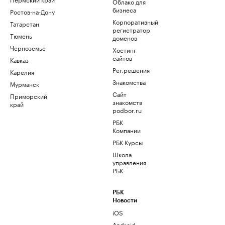
Облако для
бизнеса
Ростов-на-Дону
Корпоративный
Татарстан
регистратор
Тюмень
доменов
Черноземье
Хостинг
сайтов
Кавказ
Рег.решения
Карелия
Знакомства
Мурманск
Сайт
Приморский
знакомств
край
podbor.ru
РБК
Компании
РБК Курсы
Школа
управления
РБК
РБК
Новости
iOS
Android