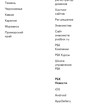
Тюмень
доменов
Черноземье
Хостинг
сайтов
Кавказ
Рег.решения
Карелия
Знакомства
Мурманск
Сайт
Приморский
знакомств
край
podbor.ru
РБК
Компании
РБК Курсы
Школа
управления
РБК
РБК
Новости
iOS
Android
AppGallery