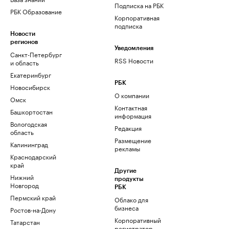
Подписка на РБК
РБК Образование
Корпоративная
подписка
Новости
регионов
Уведомления
Санкт-Петербург
RSS Новости
и область
Екатеринбург
РБК
Новосибирск
О компании
Омск
Контактная
Башкортостан
информация
Вологодская
Редакция
область
Размещение
Калининград
рекламы
Краснодарский
край
Другие
Нижний
продукты
Новгород
РБК
Пермский край
Облако для
бизнеса
Ростов-на-Дону
Корпоративный
Татарстан
регистратор