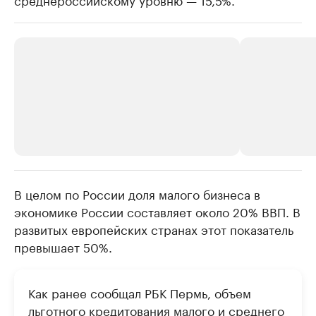
В целом по России доля малого бизнеса в
РБК Компании
РБК Компании
экономике России составляет около 20% ВВП. В
Крупные организации в
Крупнейшие
развитых европейских странах этот показатель
нефтегазовой промышленности
недвижимос
превышает 50%.
Найдите и проверьте данные в каталоге
Посмотрите данные
Как ранее сообщал РБК Пермь, объем
льготного кредитования малого и среднего